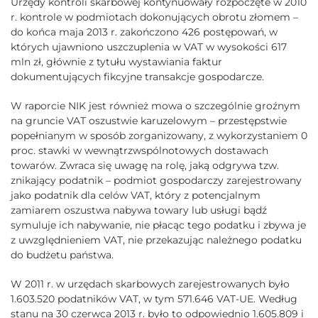
Urzędy kontroli skarbowej kontynuowały rozpoczęte w 2010
r. kontrole w podmiotach dokonujących obrotu złomem –
do końca maja 2013 r. zakończono 426 postępowań, w
których ujawniono uszczuplenia w VAT w wysokości 617
mln zł, głównie z tytułu wystawiania faktur
dokumentujących fikcyjne transakcje gospodarcze.
W raporcie NIK jest również mowa o szczególnie groźnym
na gruncie VAT oszustwie karuzelowym – przestępstwie
popełnianym w sposób zorganizowany, z wykorzystaniem 0
proc. stawki w wewnątrzwspólnotowych dostawach
towarów. Zwraca się uwagę na rolę, jaką odgrywa tzw.
znikający podatnik – podmiot gospodarczy zarejestrowany
jako podatnik dla celów VAT, który z potencjalnym
zamiarem oszustwa nabywa towary lub usługi bądź
symuluje ich nabywanie, nie płacąc tego podatku i zbywa je
z uwzględnieniem VAT, nie przekazując należnego podatku
do budżetu państwa.
W 2011 r. w urzędach skarbowych zarejestrowanych było
1.603.520 podatników VAT, w tym 571.646 VAT-UE. Według
stanu na 30 czerwca 2013 r. było to odpowiednio 1.605.809 i