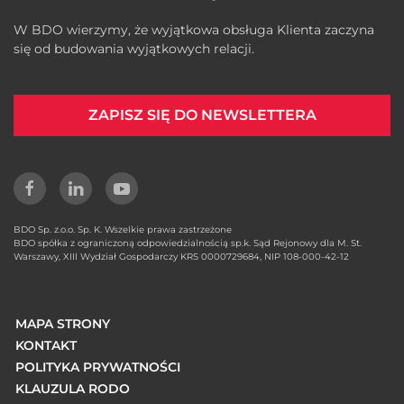
W BDO wierzymy, że wyjątkowa obsługa Klienta zaczyna
się od budowania wyjątkowych relacji.
ZAPISZ SIĘ DO NEWSLETTERA
BDO Sp. z.o.o. Sp. K. Wszelkie prawa zastrzeżone
BDO spółka z ograniczoną odpowiedzialnością sp.k. Sąd Rejonowy dla M. St.
Warszawy, XIII Wydział Gospodarczy KRS 0000729684, NIP 108-000-42-12
MAPA STRONY
KONTAKT
POLITYKA PRYWATNOŚCI
KLAUZULA RODO