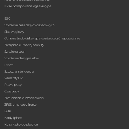
KPA i postepowanie egzekucyjne
ESG
Szkolenia baza danych odpadowych
Ślad węglowy
Ochrona środowiska - sprawozdawczość i raportowanie
Zarządzanie i rozwój osobisty
Szkolenia Lean
Szkolenia dla sygnalistów
Prawo
Sztuczna inteligencja
Warsztaty HR
Prawo pracy
Czas pracy
Zatrudnianie cudzoziemców
ZFŚS, emerytury i renty
BHP
Kardy i płace
Kursy kadrowo-płacowe