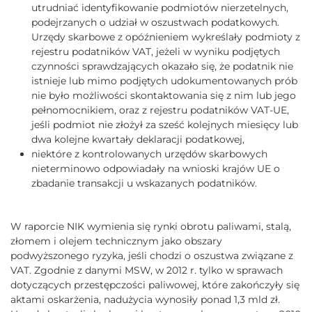
utrudniać identyfikowanie podmiotów nierzetelnych,
podejrzanych o udział w oszustwach podatkowych.
Urzędy skarbowe z opóźnieniem wykreślały podmioty z
rejestru podatników VAT, jeżeli w wyniku podjętych
czynności sprawdzających okazało się, że podatnik nie
istnieje lub mimo podjętych udokumentowanych prób
nie było możliwości skontaktowania się z nim lub jego
pełnomocnikiem, oraz z rejestru podatników VAT-UE,
jeśli podmiot nie złożył za sześć kolejnych miesięcy lub
dwa kolejne kwartały deklaracji podatkowej,
niektóre z kontrolowanych urzędów skarbowych
nieterminowo odpowiadały na wnioski krajów UE o
zbadanie transakcji u wskazanych podatników.
W raporcie NIK wymienia się rynki obrotu paliwami, stalą,
złomem i olejem technicznym jako obszary
podwyższonego ryzyka, jeśli chodzi o oszustwa związane z
VAT. Zgodnie z danymi MSW, w 2012 r. tylko w sprawach
dotyczących przestępczości paliwowej, które zakończyły się
aktami oskarżenia, nadużycia wynosiły ponad 1,3 mld zł.