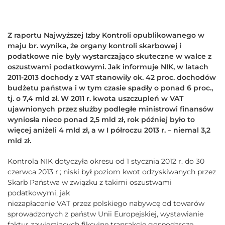
Z raportu Najwyższej Izby Kontroli opublikowanego w
maju br. wynika, że organy kontroli skarbowej i
podatkowe nie były wystarczająco skuteczne w walce z
oszustwami podatkowymi. Jak informuje NIK, w latach
2011-2013 dochody z VAT stanowiły ok. 42 proc. dochodów
budżetu państwa i w tym czasie spadły o ponad 6 proc.,
tj. o 7,4 mld zł. W 2011 r. kwota uszczupleń w VAT
ujawnionych przez służby podległe ministrowi finansów
wyniosła nieco ponad 2,5 mld zł, rok później było to
więcej aniżeli 4 mld zł, a w I półroczu 2013 r. – niemal 3,2
mld zł.
Kontrola NIK dotyczyła okresu od 1 stycznia 2012 r. do 30
czerwca 2013 r.; niski był poziom kwot odzyskiwanych przez
Skarb Państwa w związku z takimi oszustwami
podatkowymi, jak
niezapłacenie VAT przez polskiego nabywcę od towarów
sprowadzonych z państw Unii Europejskiej, wystawianie
faktur zawierających fikcyjne transakcje gospodarcze,