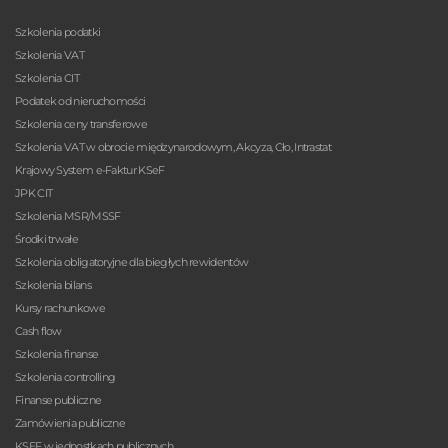
Szkolenia podatki
Szkolenia VAT
Szkolenia CIT
Podatek od nieruchomości
Szkolenia ceny transferowe
Szkolenia VAT w obrocie międzynarodowym, Akcyza, Cło, Intrastat
Krajowy System e-Faktur KSeF
JPK CIT
Szkolenia MSR/MSSF
Środki trwałe
Szkolenia obligatoryjne dla biegłych rewidentów
Szkolenia bilans
Kursy rachunkowe
Cash flow
Szkolenia finanse
Szkolenia controlling
Finanse publiczne
Zamówienia publiczne
KSEF w jednostkach publicznych