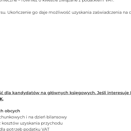
onieczne – również o kwestie związane z podatkiem VAT.
su. Ukończenie go daje możliwość uzyskania zaświadczenia na
ść dla kandydatów na głównych księgowych. Jeśli interesuje
NK
.
ch obcych
hunkowych i na dzień bilansowy
 kosztów uzyskania przychodu
dla potrzeb podatku VAT