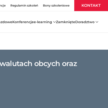
KONTAKT
ncje
Regulamin szkoleń
Bony szkoleniowe
azdowe
Konferencje
e-learning
Zamknięte
Doradztwo
walutach obcych oraz