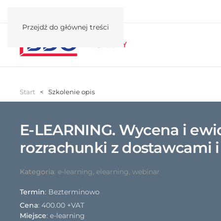
Przejdź do głównej treści
Start
Szkolenie opis
E-LEARNING. Wycena i ewid
rozrachunki z dostawcami i
Kategoria
:
e-learning
,
elearning
,
webinar
Termin
: Bezterminowo
Cena
:
400.00 +VAT
Miejsce
: e-learning