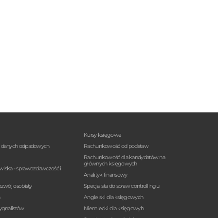
Kursy księgowe
a danych odpadowych
Rachunkowość od podstaw
Rachunkowość dla kandydatów na
głównych księgowych
wiska - sprawozdawczość i
Analityk finansowy
ozwój osobisty
Specjalista do spraw controllingu
n
Angielski dla księgowych
sygnalistów
Niemiecki dla księgowyh