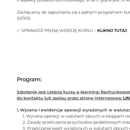
o aspekty podatku dochodowego, a tam, gdzie jest to k
Zachęcamy do zapoznania się z pełnym programem kur
(121101).
✅ SPRAWDŹ PEŁNĄ WERSJĘ KURSU –
KLIKNIJ TUTAJ
Program:
Szkolenie jest częścią kursu e-learning: Rachunkowo
do kontaktu lub zapisu przez stronę internetową:
LI
I. Wycena i ewidencja operacji wyrażonych w waluta
1. Wycena operacji w walutach obcych w księgach rac
2. Zasady przeliczania przychodów podatkowych oraz
3. Przeliczanie kwot wyrażonych w walutach obcych 