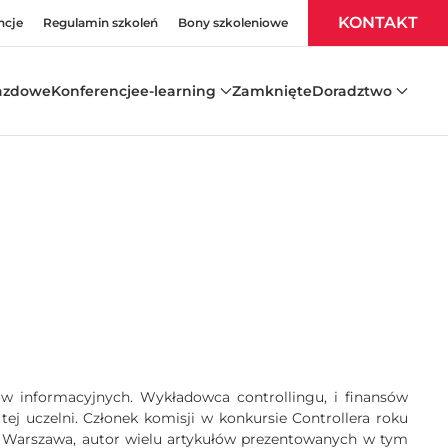
KONTAKT
ncje
Regulamin szkoleń
Bony szkoleniowe
azdowe
Konferencje
e-learning
Zamknięte
Doradztwo
ów informacyjnych. Wykładowca controllingu, i finansów
j uczelni. Członek komisji w konkursie Controllera roku
 Warszawa, autor wielu artykułów prezentowanych w tym