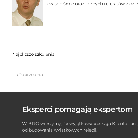
czasopiśmie oraz licznych referatów z dzi
Najbliższe szkolenia
Poprzednia
Eksperci pomagają ekspertom
W BDO wierzymy, że wyjątkowa obsługa Klienta zacz
od budowania wyjątkowych relacji.