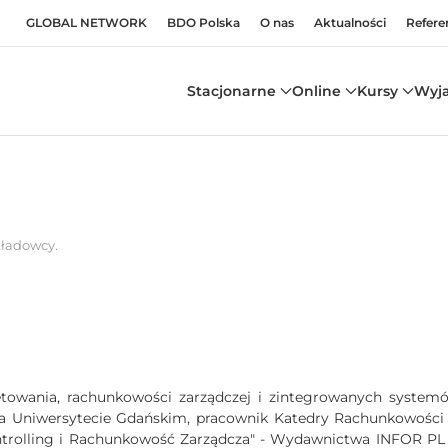
GLOBAL NETWORK
BDO Polska
O nas
Aktualności
Refere
Stacjonarne
Online
Kursy
Wyj
ładowcy
.
dżetowania, rachunkowości zarządczej i zintegrowanych system
 Uniwersytecie Gdańskim, pracownik Katedry Rachunkowości te
trolling i Rachunkowość Zarządcza" - Wydawnictwa INFOR PL