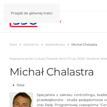
Przejdź do głównej treści
Start
Szkolenia
Wykładowcy
Michał Chalastra
Napisane przez Łukasz Praszek dnia
13 luty 2020
. Wysłane
Wyk
Michał Chalastra
false
Specjalista z zakresu controllingu, bu
przedsiębiorstw - studia podyplomowe na
oraz Rady Programowej czasopisma "Con