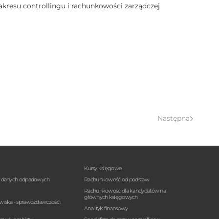
zakresu controllingu i rachunkowości zarządczej
Następna
Kursy księgowe
a danych odpadowych
Rachunkowość od podstaw
Rachunkowość dla kandydatów na
głównych księgowych
wiska - sprawozdawczość i
Analityk finansowy