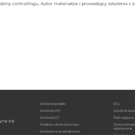
edziny controllingu. Autor materiałów i prowadzący szkolenia z 
Szkolenia podatki
ESG
Szkolenia VAT
Szkolenia baz
Szkolenia CIT
Ślad węglowy
yna się
Podatek od nieruchomości
Ochrona środo
raportowanie
Szkolenia ceny transferowe