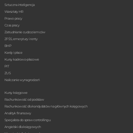
Sztuczna inteligencja
Warsztaty HR
Prawo pracy
Czas pracy
Zatrudnianie cudzoziemców
ZFŚS, emerytury i renty
BHP
Kardy i płace
Kursy kadrowo-płacowe
PIT
ZUS
Naliczanie wynagrodzeń
Kursy księgowe
Rachunkowość od podstaw
Rachunkowość dla kandydatów na głównych księgowych
Analityk finansowy
Specjalista do spraw controllingu
Angielski dla księgowych