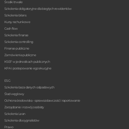
Środki trwałe
Szkolenia obligatoryjne dla biegłych rewidentów
Szkolenia bilans
Kursy rachunkowe
Cash flow
Szkolenia finanse
Szkolenia controlling
Finanse publiczne
Zamówienia publiczne
KSEF w jednostkach publicznych
KPA i postepowanie egzekucyjne
ESG
Szkolenia baza danych odpadowych
Ślad węglowy
Ochrona środowiska - sprawozdawczość i raportowanie
Zarządzanie i rozwój osobisty
Szkolenia Lean
Szkolenia dla sygnalistów
Prawo