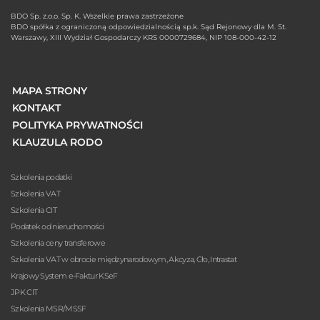
BDO Sp. z.o.o. Sp. K. Wszelkie prawa zastrzeżone
BDO spółka z ograniczoną odpowiedzialnością sp.k. Sąd Rejonowy dla M. St.
Warszawy, XIII Wydział Gospodarczy KRS 0000729684, NIP 108-000-42-12
MAPA STRONY
KONTAKT
POLITYKA PRYWATNOŚCI
KLAUZULA RODO
Szkolenia podatki
Szkolenia VAT
Szkolenia CIT
Podatek od nieruchomości
Szkolenia ceny transferowe
Szkolenia VAT w obrocie międzynarodowym, Akcyza, Cło, Intrastat
Krajowy System e-Faktur KSeF
JPK CIT
Szkolenia MSR/MSSF