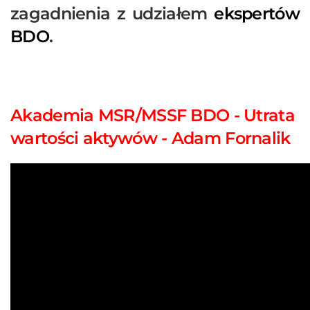
zagadnienia z udziałem
ekspertów
BDO
.
Akademia MSR/MSSF BDO - Utrata
wartości aktywów - Adam Fornalik