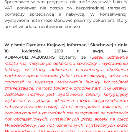
Sprzedawca w tym przypadku nie może wystawić faktury
VAT, ponieważ nie doszło do bezpośredniej transakcji
pomiędzy sprzedawcą a nabywcą. W konsekwencji
wystawiona nota może stanowić pisemny dokument, który
umożliwi udokumentowanie bonusu.
W piśmie Dyrektor Krajowej Informacji Skarbowej z dnia
18 kwietnia 2019 r. sygn. 0114-
KDIP4.4012.174.2019.1.KS
czytamy, że -„
jeżeli udzielenie
rabatu ma miejsce po dokonaniu sprzedaży i wystawieniu
faktury, w której dokonano pierwotnego określenia
podstawy opodatkowania (rabat potransakcyjny), wówczas
czynność ta wymaga wystawienia faktury korygującej
zmniejszającej wartość towarów, zgodnie z art. 106j ustawy.
Jednakże możliwe jest wystawienie faktury korygującej
wyłącznie w sytuacji udzielenia rabatu bezpośredniemu
nabywcy towarów i usług. W opisanej sprawie wskazano, że
wypłata bonusów pośrednich ma następować na podstawie
not obciążeniowych wystawianych przez apteki na rzecz
Wnioskodawcy lub not uznaniowych wystawianych przez
Wnioskodawcę. Ustawa o podatku od towarów i usług oraz