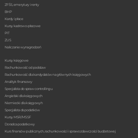
ZFŚS, emerytury i renty
BHP
Kardy i płace
Kursy kadrowo-płacowe
PIT
ZUS
Naliczanie wynagrodzeń
Kursy księgowe
Rachunkowość od podstaw
Rachunkowość dla kandydatów na głównych księgowych
Analityk finansowy
Specjalista do spraw controllingu
Angielski dla księgowych
Niemiecki dla księgowyh
Specjalista ds podatków
Kursy MSR/MSSF
Doradca podatkowy
Kurs finansów publicznych, rachunkowości i sprawozdawczości budżetowej