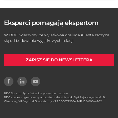
Eksperci pomagają ekspertom
W BDO wierzymy, że wyjątkowa obsługa Klienta zaczyna
się od budowania wyjątkowych relacji.
ZAPISZ SIĘ DO NEWSLETTERA
BDO Sp. z.o.o. Sp. K. Wszelkie prawa zastrzeżone
BDO spółka z ograniczoną odpowiedzialnością sp.k. Sąd Rejonowy dla M. St.
Warszawy, XIII Wydział Gospodarczy KRS 0000729684, NIP 108-000-42-12