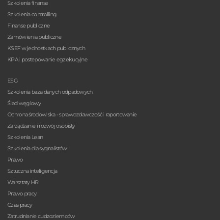
Szkolenia finanse
Szkolenia controlling
Finanse publiczne
Zamówienia publiczne
KSEF w jednostkach publicznych
KPA i postepowanie egzekucyjne
ESG
Szkolenia baza danych odpadowych
Ślad węglowy
Ochrona środowiska - sprawozdawczość i raportowanie
Zarządzanie i rozwój osobisty
Szkolenia Lean
Szkolenia dla sygnalistów
Prawo
Sztuczna inteligencja
Warsztaty HR
Prawo pracy
Czas pracy
Zatrudnianie cudzoziemców