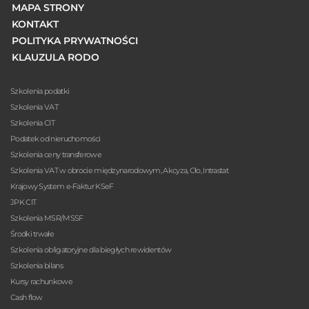
MAPA STRONY
KONTAKT
POLITYKA PRYWATNOŚCI
KLAUZULA RODO
Szkolenia podatki
Szkolenia VAT
Szkolenia CIT
Podatek od nieruchomości
Szkolenia ceny transferowe
Szkolenia VAT w obrocie międzynarodowym, Akcyza, Cło, Intrastat
Krajowy System e-Faktur KSeF
JPK CIT
Szkolenia MSR/MSSF
Środki trwałe
Szkolenia obligatoryjne dla biegłych rewidentów
Szkolenia bilans
Kursy rachunkowe
Cash flow