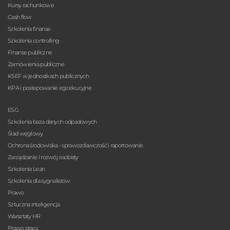
Kursy rachunkowe
Cash flow
Szkolenia finanse
Szkolenia controlling
Finanse publiczne
Zamówienia publiczne
KSEF w jednostkach publicznych
KPA i postepowanie egzekucyjne
ESG
Szkolenia baza danych odpadowych
Ślad węglowy
Ochrona środowiska - sprawozdawczość i raportowanie
Zarządzanie i rozwój osobisty
Szkolenia Lean
Szkolenia dla sygnalistów
Prawo
Sztuczna inteligencja
Warsztaty HR
Prawo pracy