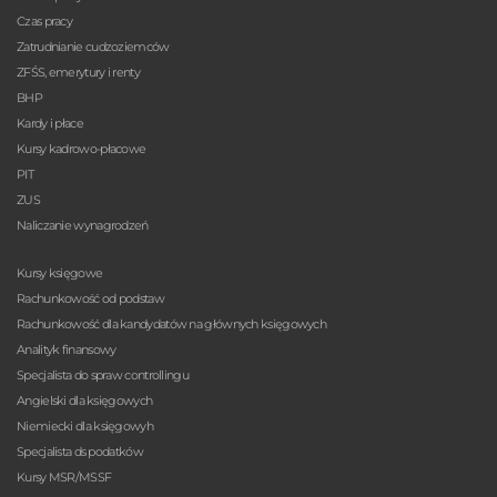
Czas pracy
Zatrudnianie cudzoziemców
ZFŚS, emerytury i renty
BHP
Kardy i płace
Kursy kadrowo-płacowe
PIT
ZUS
Naliczanie wynagrodzeń
Kursy księgowe
Rachunkowość od podstaw
Rachunkowość dla kandydatów na głównych księgowych
Analityk finansowy
Specjalista do spraw controllingu
Angielski dla księgowych
Niemiecki dla księgowyh
Specjalista ds podatków
Kursy MSR/MSSF