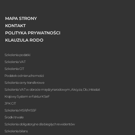
MAPA STRONY
KONTAKT
POLITYKA PRYWATNOŚCI
KLAUZULA RODO
Szkolenia podatki
Szkolenia VAT
Szkolenia CIT
Podatek od nieruchomości
Szkolenia ceny transferowe
Szkolenia VAT w obrocie międzynarodowym, Akcyza, Cło, Intrastat
Krajowy System e-Faktur KSeF
JPK CIT
Szkolenia MSR/MSSF
Środki trwałe
Szkolenia obligatoryjne dla biegłych rewidentów
Szkolenia bilans