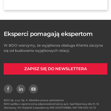
Eksperci pomagają ekspertom
W BDO wierzymy, że wyjątkowa obsługa Klienta zaczyna
się od budowania wyjątkowych relacji.
ZAPISZ SIĘ DO NEWSLETTERA
BDO Sp. z.o.o. Sp. K. Wszelkie prawa zastrzeżone
BDO spółka z ograniczoną odpowiedzialnością sp.k. Sąd Rejonowy dla M. St.
Warszawy, XIII Wydział Gospodarczy KRS 0000729684, NIP 108-000-42-12