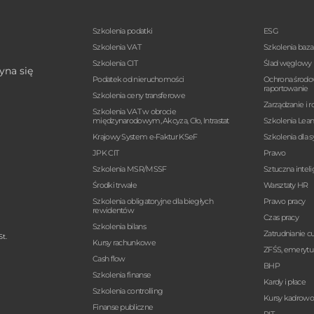
Szkolenia podatki
ESG
Szkolenia VAT
Szkolenia baz
Szkolenia CIT
Ślad węglowy
yna się
Podatek od nieruchomości
Ochrona środo
raportowanie
Szkolenia ceny transferowe
Zarządzanie i r
Szkolenia VAT w obrocie
międzynarodowym, Akcyza, Cło, Intrastat
Szkolenia Lea
Krajowy System e-Faktur KSeF
Szkolenia dla 
JPK CIT
Prawo
Szkolenia MSR/MSSF
Sztuczna intel
Środki trwałe
Warsztaty HR
Szkolenia obligatoryjne dla biegłych
Prawo pracy
rewidentów
Czas pracy
Szkolenia bilans
Zatrudnianie 
t.
Kursy rachunkowe
ZFŚS, emerytur
Cash flow
BHP
Szkolenia finanse
Kardy i płace
Szkolenia controlling
Kursy kadrow
Finanse publiczne