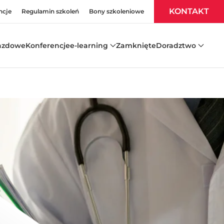
KONTAKT
ncje
Regulamin szkoleń
Bony szkoleniowe
azdowe
Konferencje
e-learning
Zamknięte
Doradztwo