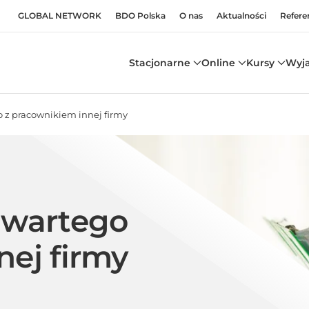
GLOBAL NETWORK
BDO Polska
O nas
Aktualności
Refere
Stacjonarne
Online
Kursy
Wyj
 z pracownikiem innej firmy
awartego
nej firmy