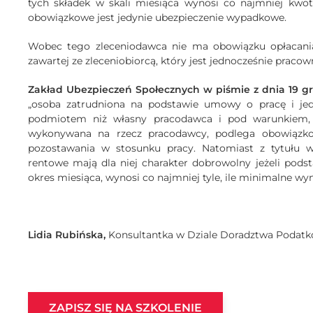
tych składek w skali miesiąca wynosi co najmniej kwo
obowiązkowe jest jedynie ubezpieczenie wypadkowe.
Wobec tego zleceniodawca nie ma obowiązku opłacania
zawartej ze zleceniobiorcą, który jest jednocześnie prac
Zakład Ubezpieczeń Społecznych w piśmie z dnia 19 gru
„osoba zatrudniona na podstawie umowy o pracę i je
podmiotem niż własny pracodawca i pod warunkiem, i
wykonywana na rzecz pracodawcy, podlega obowiązk
pozostawania w stosunku pracy. Natomiast z tytułu 
rentowe mają dla niej charakter dobrowolny jeżeli pods
okres miesiąca, wynosi co najmniej tyle, ile minimalne wy
Lidia Rubińska,
Konsultantka w Dziale Doradztwa Poda
ZAPISZ SIĘ NA SZKOLENIE