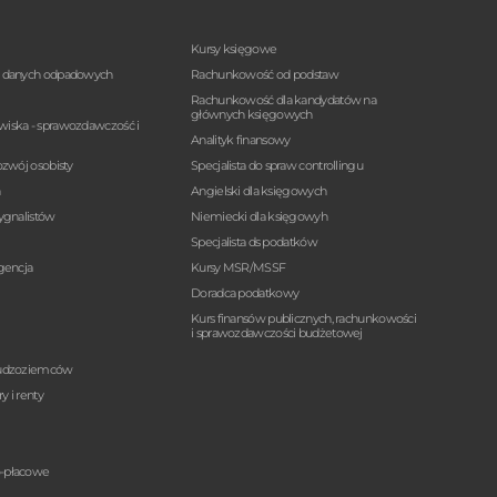
Kursy księgowe
a danych odpadowych
Rachunkowość od podstaw
Rachunkowość dla kandydatów na
głównych księgowych
wiska - sprawozdawczość i
Analityk finansowy
ozwój osobisty
Specjalista do spraw controllingu
n
Angielski dla księgowych
sygnalistów
Niemiecki dla księgowyh
Specjalista ds podatków
igencja
Kursy MSR/MSSF
Doradca podatkowy
Kurs finansów publicznych, rachunkowości
i sprawozdawczości budżetowej
cudzoziemców
y i renty
o-płacowe