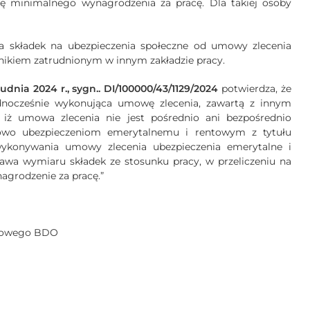
tę minimalnego wynagrodzenia za pracę. Dla takiej osoby
 składek na ubezpieczenia społeczne od umowy zlecenia
ownikiem zatrudnionym w innym zakładzie pracy.
dnia 2024 r., sygn.. DI/100000/43/1129/2024
potwierdza, że
dnocześnie wykonująca umowę zlecenia, zawartą z innym
ż umowa zlecenia nie jest pośrednio ani bezpośrednio
owo ubezpieczeniom emerytalnemu i rentowym z tytułu
wykonywania umowy zlecenia ubezpieczenia emerytalne i
tawa wymiaru składek ze stosunku pracy, w przeliczeniu na
nagrodzenie za pracę.”
tkowego BDO