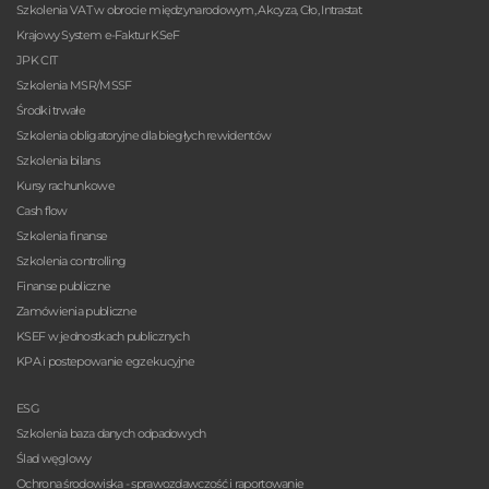
Szkolenia VAT w obrocie międzynarodowym, Akcyza, Cło, Intrastat
Krajowy System e-Faktur KSeF
JPK CIT
Szkolenia MSR/MSSF
Środki trwałe
Szkolenia obligatoryjne dla biegłych rewidentów
Szkolenia bilans
Kursy rachunkowe
Cash flow
Szkolenia finanse
Szkolenia controlling
Finanse publiczne
Zamówienia publiczne
KSEF w jednostkach publicznych
KPA i postepowanie egzekucyjne
ESG
Szkolenia baza danych odpadowych
Ślad węglowy
Ochrona środowiska - sprawozdawczość i raportowanie