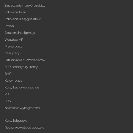
Zarządzanie i rozwój osobisty
Szkolenia Lean
Szkolenia dla sygnalistów
Prawo
Sztuczna inteligencja
Warsztaty HR
Prawo pracy
Czas pracy
Zatrudnianie cudzoziemców
ZFŚS, emerytury i renty
BHP
Kardy i płace
Kursy kadrowo-płacowe
PIT
ZUS
Naliczanie wynagrodzeń
Kursy księgowe
Rachunkowość od podstaw