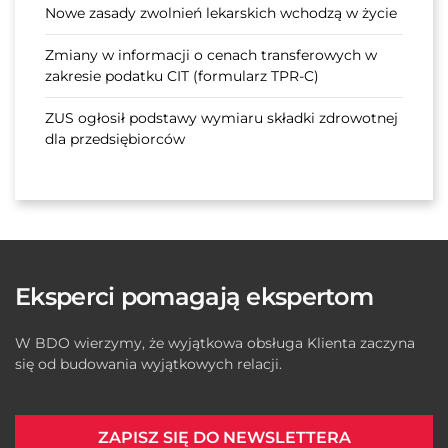
Nowe zasady zwolnień lekarskich wchodzą w życie
Zmiany w informacji o cenach transferowych w
zakresie podatku CIT (formularz TPR-C)
ZUS ogłosił podstawy wymiaru składki zdrowotnej
dla przedsiębiorców
Eksperci pomagają ekspertom
W BDO wierzymy, że wyjątkowa obsługa Klienta zaczyna
się od budowania wyjątkowych relacji.
ZAPISZ SIĘ DO NEWSLETTERA