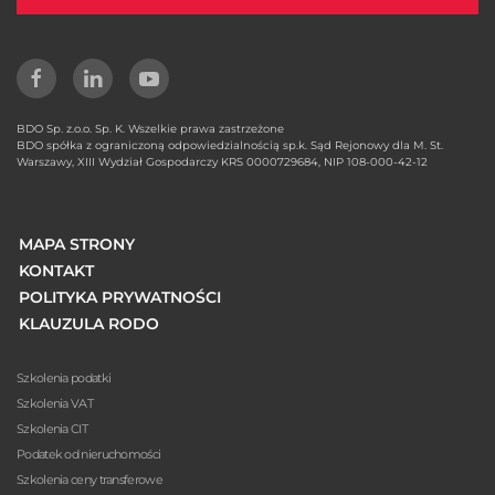
BDO Sp. z.o.o. Sp. K. Wszelkie prawa zastrzeżone
BDO spółka z ograniczoną odpowiedzialnością sp.k. Sąd Rejonowy dla M. St.
Warszawy, XIII Wydział Gospodarczy KRS 0000729684, NIP 108-000-42-12
MAPA STRONY
KONTAKT
POLITYKA PRYWATNOŚCI
KLAUZULA RODO
Szkolenia podatki
Szkolenia VAT
Szkolenia CIT
Podatek od nieruchomości
Szkolenia ceny transferowe