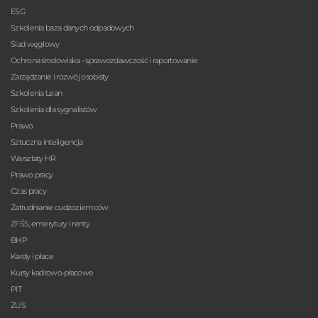
ESG
Szkolenia baza danych odpadowych
Ślad węglowy
Ochrona środowiska - sprawozdawczość i raportowanie
Zarządzanie i rozwój osobisty
Szkolenia Lean
Szkolenia dla sygnalistów
Prawo
Sztuczna inteligencja
Warsztaty HR
Prawo pracy
Czas pracy
Zatrudnianie cudzoziemców
ZFŚS, emerytury i renty
BHP
Kardy i płace
Kursy kadrowo-płacowe
PIT
ZUS