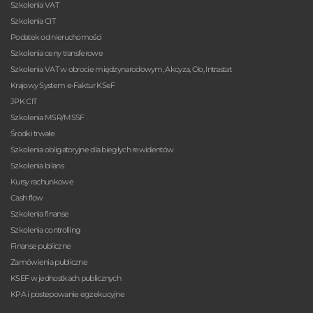
Szkolenia VAT
Szkolenia CIT
Podatek od nieruchomości
Szkolenia ceny transferowe
Szkolenia VAT w obrocie międzynarodowym, Akcyza, Cło, Intrastat
Krajowy System e-Faktur KSeF
JPK CIT
Szkolenia MSR/MSSF
Środki trwałe
Szkolenia obligatoryjne dla biegłych rewidentów
Szkolenia bilans
Kursy rachunkowe
Cash flow
Szkolenia finanse
Szkolenia controlling
Finanse publiczne
Zamówienia publiczne
KSEF w jednostkach publicznych
KPA i postepowanie egzekucyjne