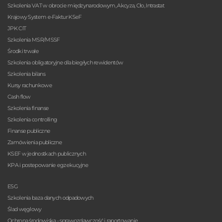
Szkolenia VAT w obrocie międzynarodowym, Akcyza, Cło, Intrastat
Krajowy System e-Faktur KSeF
JPK CIT
Szkolenia MSR/MSSF
Środki trwałe
Szkolenia obligatoryjne dla biegłych rewidentów
Szkolenia bilans
Kursy rachunkowe
Cash flow
Szkolenia finanse
Szkolenia controlling
Finanse publiczne
Zamówienia publiczne
KSEF w jednostkach publicznych
KPA i postepowanie egzekucyjne
ESG
Szkolenia baza danych odpadowych
Ślad węglowy
Ochrona środowiska - sprawozdawczość i raportowanie