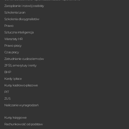
Zarządzanie i rozwój osobisty
Szkolenia Lean
Szkolenia dla sygnalistów
Prawo
Sztuczna inteligencja
Warsztaty HR
Prawo pracy
Czas pracy
Zatrudnianie cudzoziemców
ZFŚS, emerytury i renty
BHP
Kardy i płace
Kursy kadrowo-płacowe
PIT
ZUS
Naliczanie wynagrodzeń
Kursy księgowe
Rachunkowość od podstaw