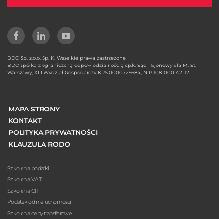
BDO Sp. z.o.o. Sp. K. Wszelkie prawa zastrzeżone
BDO spółka z ograniczoną odpowiedzialnością sp.k. Sąd Rejonowy dla M. St.
Warszawy, XIII Wydział Gospodarczy KRS 0000729684, NIP 108-000-42-12
MAPA STRONY
KONTAKT
POLITYKA PRYWATNOŚCI
KLAUZULA RODO
Szkolenia podatki
Szkolenia VAT
Szkolenia CIT
Podatek od nieruchomości
Szkolenia ceny transferowe