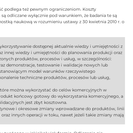
ść podlega też pewnym ograniczeniom. Koszty
ą odliczane wyłącznie pod warunkiem, że badania te są
stką naukową w rozumieniu ustawy z 30 kwietnia 2010 r. o
ykorzystywanie dostępnej aktualnie wiedzy i umiejętności z
raz innej wiedzy i umiejętności do planowania produkcji oraz
zonych produktów, procesów i usług, w szczególności:
az demonstracje, testowanie i walidacje nowych lub
u stanowiącym model warunków rzeczywistego
konalenie techniczne produktów, procesów lub usług,
 które można wykorzystać do celów komercyjnych w
 produkt końcowy gotowy do wykorzystania komercyjnego, a
lidacyjnych jest zbyt kosztowna.
utynowe i okresowe zmiany wprowadzane do produktów, linii
oraz innych operacji w toku, nawet jeżeli takie zmiany mają