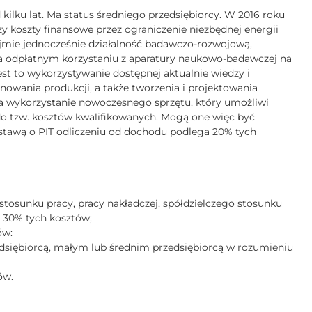
ilku lat. Ma status średniego przedsiębiorcy. W 2016 roku
y koszty finansowe przez ograniczenie niezbędnej energii
mie jednocześnie działalność badawczo-rozwojową,
na odpłatnym korzystaniu z aparatury naukowo-badawczej na
st to wykorzystywanie dostępnej aktualnie wiedzy i
anowania produkcji, a także tworzenia i projektowania
a wykorzystanie nowoczesnego sprzętu, który umożliwi
do tzw. kosztów kwalifikowanych. Mogą one więc być
ustawą o PIT odliczeniu od dochodu podlega 20% tych
stosunku pracy, pracy nakładczej, spółdzielczego stosunku
 – 30% tych kosztów;
ów:
zedsiębiorcą, małym lub średnim przedsiębiorcą w rozumieniu
ów.