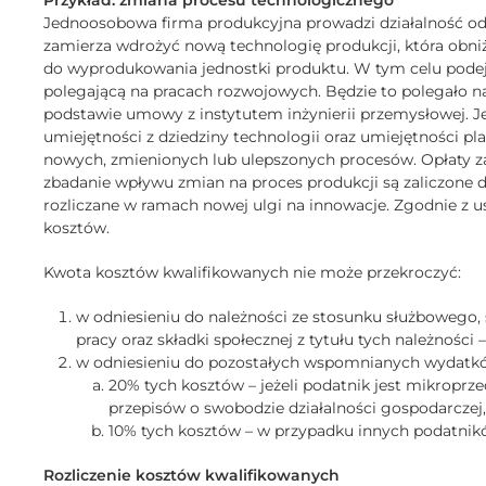
Przykład: zmiana procesu technologicznego
Jednoosobowa firma produkcyjna prowadzi działalność od k
zamierza wdrożyć nową technologię produkcji, która obniż
do wyprodukowania jednostki produktu. W tym celu podej
polegającą na pracach rozwojowych. Będzie to polegało 
podstawie umowy z instytutem inżynierii przemysłowej. Je
umiejętności z dziedziny technologii oraz umiejętności pl
nowych, zmienionych lub ulepszonych procesów. Opłaty z
zbadanie wpływu zmian na proces produkcji są zaliczone 
rozliczane w ramach nowej ulgi na innowacje. Zgodnie z 
kosztów.
Kwota kosztów kwalifikowanych nie może przekroczyć:
w odniesieniu do należności ze stosunku służbowego, 
pracy oraz składki społecznej z tytułu tych należności
w odniesieniu do pozostałych wspomnianych wydatk
20% tych kosztów – jeżeli podatnik jest mikropr
przepisów o swobodzie działalności gospodarczej,
10% tych kosztów – w przypadku innych podatnik
Rozliczenie kosztów kwalifikowanych