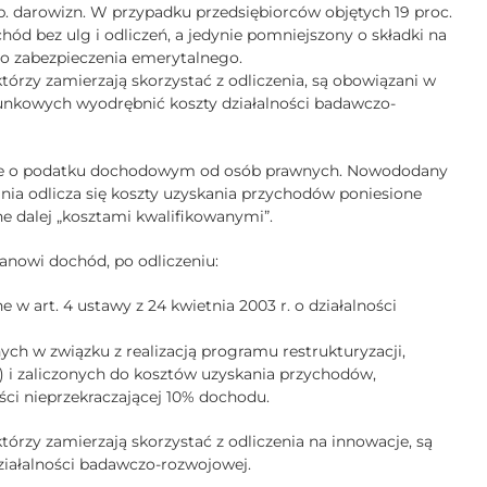
np. darowizn. W przypadku przedsiębiorców objętych 19 proc.
ód bez ulg i odliczeń, a jedynie pomniejszony o składki na
to zabezpieczenia emerytalnego.
órzy zamierzają skorzystać z odliczenia, są obowiązani w
unkowych wyodrębnić koszty działalności badawczo-
awie o podatku dochodowym od osób prawnych. Nowododany
nia odlicza się koszty uzyskania przychodów poniesione
e dalej „kosztami kwalifikowanymi”.
nowi dochód, po odliczeniu:
w art. 4 ustawy z 24 kwietnia 2003 r. o działalności
h w związku z realizacją programu restrukturyzacji,
 i zaliczonych do kosztów uzyskania przychodów,
ości nieprzekraczającej 10% dochodu.
rzy zamierzają skorzystać z odliczenia na innowacje, są
ziałalności badawczo-rozwojowej.