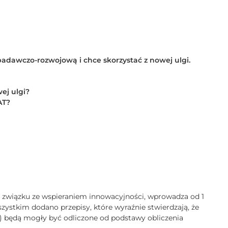
badawczo-rozwojową i chce skorzystać z nowej ulgi.
ej ulgi?
AT?
 w związku ze wspieraniem innowacyjności, wprowadza od 1
wszystkim dodano przepisy, które wyraźnie stwierdzają, że
R) będą mogły być odliczone od podstawy obliczenia