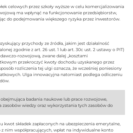
łek celowych przez szkoły wyższe w celu komercjalizowania
zwojową ma wpłynąć na funkcjonowanie przedsiębiorstw,
cając do podejmowania większego ryzyka przez inwestorów.
yskujący przychody ze źródła, jakim jest działalność
nej zgodnie z art. 26 ust. 1 lub art. 30c ust. 2 ustawy o PIT)
adawczo-rozwojową, zwane dalej „kosztami
datkowym przekroczyć kwoty dochodu uzyskanego przez
posób rozliczenia tej ulgi oznacza, że wcześniej poniesiony
datkowych. Ulga innowacyjna natomiast podlega odliczeniu
odów.
a obejmująca badania naukowe lub prace rozwojowe,
 zasobów wiedzy oraz wykorzystania tych zasobów do
u kwot składek zapłaconych na ubezpieczenia emerytalne,
z nim współpracujących, wpłat na indywidualne konto