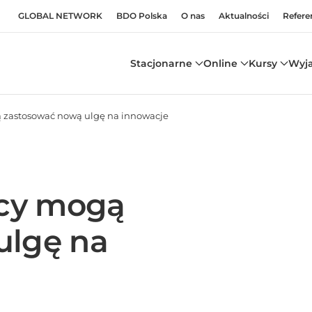
GLOBAL NETWORK
BDO Polska
O nas
Aktualności
Refere
Stacjonarne
Online
Kursy
Wyj
ą zastosować nową ulgę na innowacje
icy mogą
ulgę na