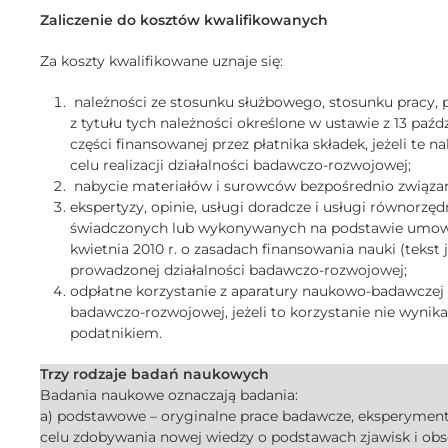
Zaliczenie do kosztów kwalifikowanych
Za koszty kwalifikowane uznaje się:
należności ze stosunku służbowego, stosunku pracy, p
z tytułu tych należności określone w ustawie z 13 paźd
części finansowanej przez płatnika składek, jeżeli te 
celu realizacji działalności badawczo-rozwojowej;
nabycie materiałów i surowców bezpośrednio związa
ekspertyzy, opinie, usługi doradcze i usługi równorz
świadczonych lub wykonywanych na podstawie umowy
kwietnia 2010 r. o zasadach finansowania nauki (tekst j
prowadzonej działalności badawczo-rozwojowej;
odpłatne korzystanie z aparatury naukowo-badawczej
badawczo-rozwojowej, jeżeli to korzystanie nie wyn
podatnikiem.
Trzy rodzaje badań naukowych
Badania naukowe oznaczają badania:
a) podstawowe – oryginalne prace badawcze, eksperymen
celu zdobywania nowej wiedzy o podstawach zjawisk i ob