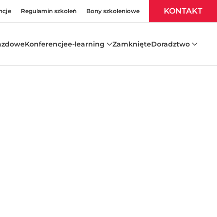
KONTAKT
ncje
Regulamin szkoleń
Bony szkoleniowe
azdowe
Konferencje
e-learning
Zamknięte
Doradztwo