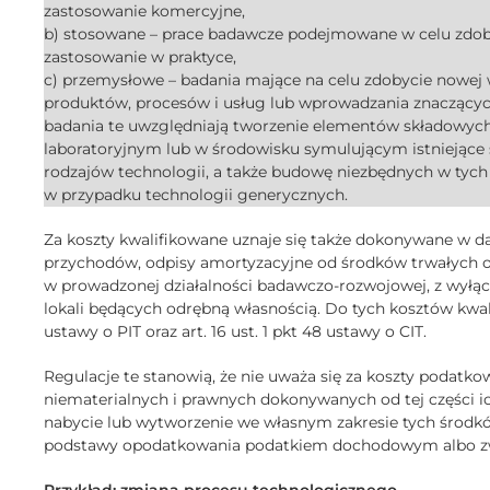
zastosowanie komercyjne,
b) stosowane – prace badawcze podejmowane w celu zdob
zastosowanie w praktyce,
c) przemysłowe – badania mające na celu zdobycie nowej
produktów, procesów i usług lub wprowadzania znaczących
badania te uwzględniają tworzenie elementów składowy
laboratoryjnym lub w środowisku symulującym istniejące 
rodzajów technologii, a także budowę niezbędnych w tych
w przypadku technologii generycznych.
Za koszty kwalifikowane uznaje się także dokonywane w 
przychodów, odpisy amortyzacyjne od środków trwałych o
w prowadzonej działalności badawczo-rozwojowej, z wył
lokali będących odrębną własnością. Do tych kosztów kwalif
ustawy o PIT oraz art. 16 ust. 1 pkt 48 ustawy o CIT.
Regulacje te stanowią, że nie uważa się za koszty podatko
niematerialnych i prawnych dokonywanych od tej części 
nabycie lub wytworzenie we własnym zakresie tych środkó
podstawy opodatkowania podatkiem dochodowym albo zwr