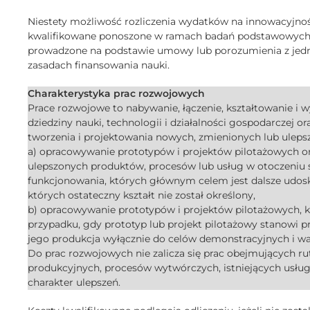
Niestety możliwość rozliczenia wydatków na innowacyjno
kwalifikowane ponoszone w ramach badań podstawowych s
prowadzone na podstawie umowy lub porozumienia z jedno
zasadach finansowania nauki.
Charakterystyka prac rozwojowych
Prace rozwojowe to nabywanie, łączenie, kształtowanie i w
dziedziny nauki, technologii i działalności gospodarczej o
tworzenia i projektowania nowych, zmienionych lub uleps
a) opracowywanie prototypów i projektów pilotażowych or
ulepszonych produktów, procesów lub usług w otoczeni
funkcjonowania, których głównym celem jest dalsze udos
których ostateczny kształt nie został określony,
b) opracowywanie prototypów i projektów pilotażowych,
przypadku, gdy prototyp lub projekt pilotażowy stanowi
jego produkcja wyłącznie do celów demonstracyjnych i wa
Do prac rozwojowych nie zalicza się prac obejmujących r
produkcyjnych, procesów wytwórczych, istniejących usług 
charakter ulepszeń.