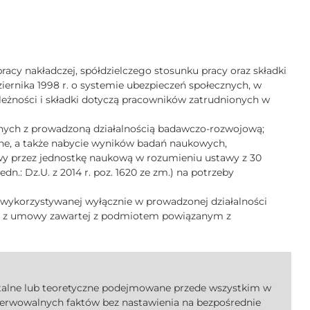
racy nakładczej, spółdzielczego stosunku pracy oraz składki
ziernika 1998 r. o systemie ubezpieczeń społecznych, w
należności i składki dotyczą pracowników zatrudnionych w
nych z prowadzoną działalnością badawczo-rozwojową;
ędne, a także nabycie wyników badań naukowych,
 przez jednostkę naukową w rozumieniu ustawy z 30
edn.: Dz.U. z 2014 r. poz. 1620 ze zm.) na potrzeby
 wykorzystywanej wyłącznie w prowadzonej działalności
ika z umowy zawartej z podmiotem powiązanym z
talne lub teoretyczne podejmowane przede wszystkim w
serwowalnych faktów bez nastawienia na bezpośrednie