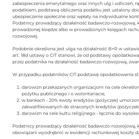
zabezpieczenia emerytalnego oraz innych ulg i odliczeń, 
podatkiem, podstawą obliczenia podatku jest ustalony doch
ubezpieczenie społeczne oraz wpłaty na indywidualne kon
Podatnicy prowadzący działalność badawczo-rozwojową, kt
prowadzonej księdze albo w prowadzonych księgach rach
rozwojowej.
Podobnie określona jest ulga na działalność B+R w ust
art. 18d ustawy o CIT stanowi, że od podstawy opodatkowa
przez podatnika na działalność badawczo-rozwojową, zwan
W przypadku podatników CIT podstawę opodatkowania sta
darowizn przekazanych organizacjom na cele określone 
pożytku publicznego i o wolontariacie,
w bankach - 20% kwoty kredytów (pożyczek) umorzonyc
zakwalifikowanych do straconych kredytów (pożyczek)
darowizn na cele kultu religijnego - łącznie do wysok
Podatnicy prowadzący działalność badawczo-rozwojową, któ
obowiązani wyodrębnić w ewidencji rachunkowej koszty d