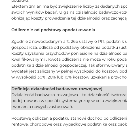
podatku.
Efektem zmian ma być zwiększenie liczby zakładanych spó
swoich wyników badań. Ulga na działalność badawczo-ro
obniżając koszty prowadzenia tej działalności oraz zachę
Odliczenie od podstawy opodatkowania
Zgodnie z nowododanym art. 26e ustawy o PIT, podatnik uz
gospodarcza, odlicza od podstawy obliczenia podatku (ustalo
koszty uzyskania przychodów poniesione na działalność b
kwalifikowanymi”. Kwota odliczenia nie może w roku po
podatnika z działalności gospodarczej. Tak sformułowany s
wydatek jest zaliczany w pełnej wysokości do kosztów po
w wysokości 30%, 20% lub 10% kosztów uzyskania przych
Definicja działalności badawczo-rozwojowej
Działalność badawczo-rozwojowa – to działalność twórcz
podejmowana w sposób systematyczny w celu zwiększenia
tworzenia nowych zastosowań.
Podstawę obliczenia podatku stanowi dochód po odliczeni
rentowe, chorobowe oraz wypadkowe podatnika oraz osób 