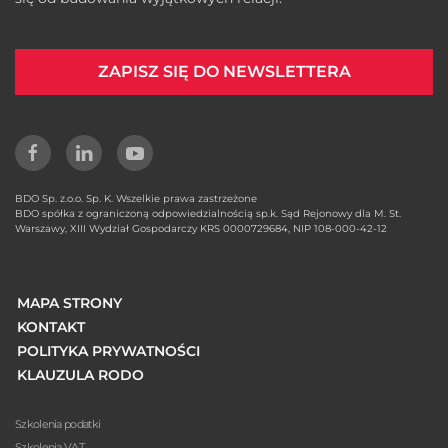
ZAPISZ SIĘ DO NEWSLETTERA
BDO Sp. z.o.o. Sp. K. Wszelkie prawa zastrzeżone
BDO spółka z ograniczoną odpowiedzialnością sp.k. Sąd Rejonowy dla M. St.
Warszawy, XIII Wydział Gospodarczy KRS 0000729684, NIP 108-000-42-12
MAPA STRONY
KONTAKT
POLITYKA PRYWATNOŚCI
KLAUZULA RODO
Szkolenia podatki
Szkolenia VAT