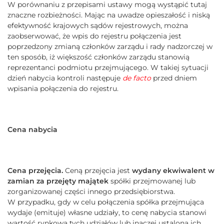
W porównaniu z przepisami ustawy mogą wystąpić tutaj
znaczne rozbieżności. Mając na uwadze opieszałość i niską
efektywność krajowych sądów rejestrowych, można
zaobserwować, że wpis do rejestru połączenia jest
poprzedzony zmianą członków zarządu i rady nadzorczej w
ten sposób, iż większość członków zarządu stanowią
reprezentanci podmiotu przejmującego. W takiej sytuacji
dzień nabycia kontroli następuje
de facto
przed dniem
wpisania połączenia do rejestru.
Cena nabycia
Cena przejęcia.
Ceną przejęcia jest
wydany ekwiwalent w
zamian za przejęty majątek
spółki przejmowanej lub
zorganizowanej części innego przedsiębiorstwa.
W przypadku, gdy w celu połączenia spółka przejmująca
wydaje (emituje) własne udziały, to cenę nabycia stanowi
wartość rynkowa tych udziałów lub inaczej ustaloną ich