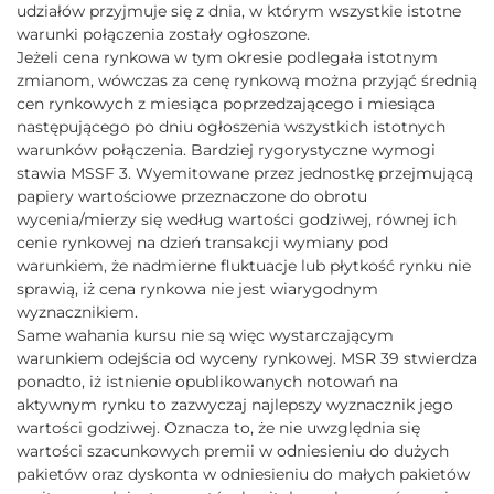
udziałów przyjmuje się z dnia, w którym wszystkie istotne
warunki połączenia zostały ogłoszone.
Jeżeli cena rynkowa w tym okresie podlegała istotnym
zmianom, wówczas za cenę rynkową można przyjąć średnią
cen rynkowych z miesiąca poprzedzającego i miesiąca
następującego po dniu ogłoszenia wszystkich istotnych
warunków połączenia. Bardziej rygorystyczne wymogi
stawia MSSF 3. Wyemitowane przez jednostkę przejmującą
papiery wartościowe przeznaczone do obrotu
wycenia/mierzy się według wartości godziwej, równej ich
cenie rynkowej na dzień transakcji wymiany pod
warunkiem, że nadmierne fluktuacje lub płytkość rynku nie
sprawią, iż cena rynkowa nie jest wiarygodnym
wyznacznikiem.
Same wahania kursu nie są więc wystarczającym
warunkiem odejścia od wyceny rynkowej. MSR 39 stwierdza
ponadto, iż istnienie opublikowanych notowań na
aktywnym rynku to zazwyczaj najlepszy wyznacznik jego
wartości godziwej. Oznacza to, że nie uwzględnia się
wartości szacunkowych premii w odniesieniu do dużych
pakietów oraz dyskonta w odniesieniu do małych pakietów