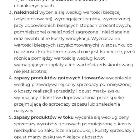
charakterystykach;
należności
wycenia się według wartości bieżącej
(zdyskontowanej), wymagającej zapłaty, wyznaczonej
przy odpowiednich bieżących stopach procentowych,
pomniejszonej o należności zagrożone i nieściągalne
oraz ewentualne koszty windykacji. Wyznaczanie
wartości bieżących (zdyskontowanych) w stosunku do
należności krótkoterminowych nie jest konieczne, jeżeli
różnica pomiędzy wartością według kwot
wymagających zapłaty a ich wartością zdyskontowaną
nie jest istotna;
zapasy produktów gotowych i towarów
wycenia się
według przewidywanej ceny sprzedaży pomniejszonej
o koszty realizacji sprzedaży i opust marży zysku
wynikający z kosztów doprowadzenia przez spółkę
przejmującą do sprzedaży zapasu lub znalezienia
nabywcy;
zapasy produktów w toku
wycenia się według ceny
sprzedaży wyrobów gotowych pomniejszoną o koszty
niezbędne do zakończenia produkcji, koszty sprzedaży i
opust marży zysku wynikający z kosztów