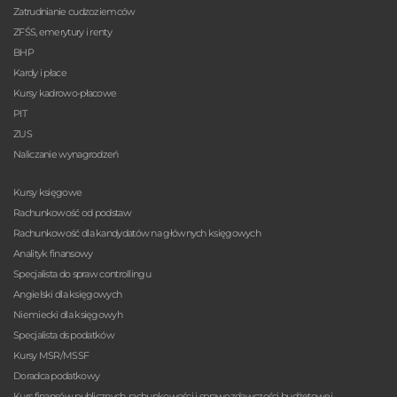
Zatrudnianie cudzoziemców
ZFŚS, emerytury i renty
BHP
Kardy i płace
Kursy kadrowo-płacowe
PIT
ZUS
Naliczanie wynagrodzeń
Kursy księgowe
Rachunkowość od podstaw
Rachunkowość dla kandydatów na głównych księgowych
Analityk finansowy
Specjalista do spraw controllingu
Angielski dla księgowych
Niemiecki dla księgowyh
Specjalista ds podatków
Kursy MSR/MSSF
Doradca podatkowy
Kurs finansów publicznych, rachunkowości i sprawozdawczości budżetowej