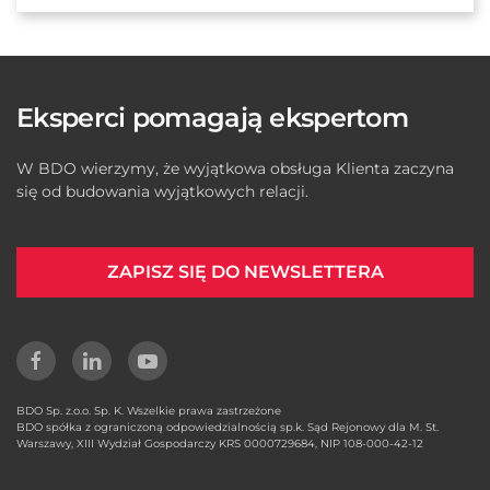
Eksperci pomagają ekspertom
W BDO wierzymy, że wyjątkowa obsługa Klienta zaczyna
się od budowania wyjątkowych relacji.
ZAPISZ SIĘ DO NEWSLETTERA
BDO Sp. z.o.o. Sp. K. Wszelkie prawa zastrzeżone
BDO spółka z ograniczoną odpowiedzialnością sp.k. Sąd Rejonowy dla M. St.
Warszawy, XIII Wydział Gospodarczy KRS 0000729684, NIP 108-000-42-12