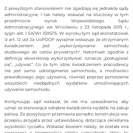
Z powyższym stanowiskiem nie zgadzają się jednakże sądy
administracyjne. I tak należy wskazać na kluczowy w tym
przedmiocie wyrok Wojewódzkiego Sądu
Administracyjnego we Wrocławiu z 23 listopada 2015 r.,
sygn. akt: I SA/Wr 1595/15. W wyroku tym sąd skonstatował,
iż art. 12 ust 2a UoPDOF wyraźnie wskazuje, że otrzymanym
świadczeniem jest „wykorzystywanie samochodu
służbowego do celów prywatnych". Natomiast zgodnie z
definicją słownikową wykorzystywać oznacza „posługiwać
się”, „używać". Co za tym idzie, świadczeniem pracodawcy
nie jest samo udostępnienie samochodu, a możliwości
prawidłowego jego używania, również poprzez ponoszenie
wszystkich niezbędnych wydatków umożliwiających
używanie samochodu.
Kontynuując sąd wskazał, że nie ma uzasadnienia, aby
uznać za stanowiące odrębne świadczenia wydatki na zakup
paliwa. Za powyższym przemawia ponadto konstrukcja ww.
przepisu przyjęta przez ustawodawcę, dotycząca określania
wysokości ryczałtu. Wskazać bowiem należy, że została ona
powiązana z pojemnością silnika samochodu, który to