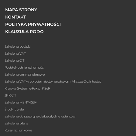
MAPA STRONY
KONTAKT
POLITYKA PRYWATNOŚCI
KLAUZULA RODO
Szkolenia podatki
Szkolenia VAT
Szkolenia CIT
Podatek od nieruchomości
Szkolenia ceny transferowe
Szkolenia VAT w obrocie międzynarodowym, Akcyza, Cło, Intrastat
Krajowy System e-Faktur KSeF
JPK CIT
Szkolenia MSR/MSSF
Środki trwałe
Szkolenia obligatoryjne dla biegłych rewidentów
Szkolenia bilans
Kursy rachunkowe