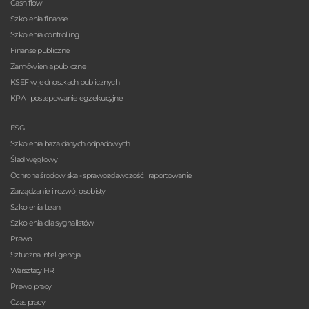
Cash flow
Szkolenia finanse
Szkolenia controlling
Finanse publiczne
Zamówienia publiczne
KSEF w jednostkach publicznych
KPA i postepowanie egzekucyjne
ESG
Szkolenia baza danych odpadowych
Ślad węglowy
Ochrona środowiska - sprawozdawczość i raportowanie
Zarządzanie i rozwój osobisty
Szkolenia Lean
Szkolenia dla sygnalistów
Prawo
Sztuczna inteligencja
Warsztaty HR
Prawo pracy
Czas pracy