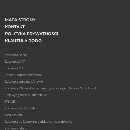
MAPA STRONY
KONTAKT
POLITYKA PRYWATNOŚCI
KLAUZULA RODO
Szkolenia podatki
Szkolenia VAT
Szkolenia CIT
Podatek od nieruchomości
Szkolenia ceny transferowe
Szkolenia VAT w obrocie międzynarodowym, Akcyza, Cło, Intrastat
Krajowy System e-Faktur KSeF
JPK CIT
Szkolenia MSR/MSSF
Środki trwałe
Szkolenia obligatoryjne dla biegłych rewidentów
Szkolenia bilans