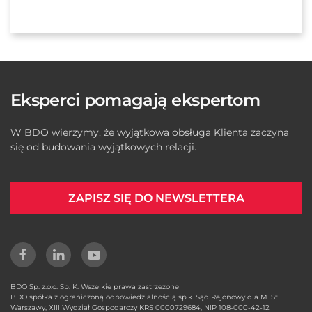
Eksperci pomagają ekspertom
W BDO wierzymy, że wyjątkowa obsługa Klienta zaczyna
się od budowania wyjątkowych relacji.
ZAPISZ SIĘ DO NEWSLETTERA
BDO Sp. z.o.o. Sp. K. Wszelkie prawa zastrzeżone
BDO spółka z ograniczoną odpowiedzialnością sp.k. Sąd Rejonowy dla M. St.
Warszawy, XIII Wydział Gospodarczy KRS 0000729684, NIP 108-000-42-12