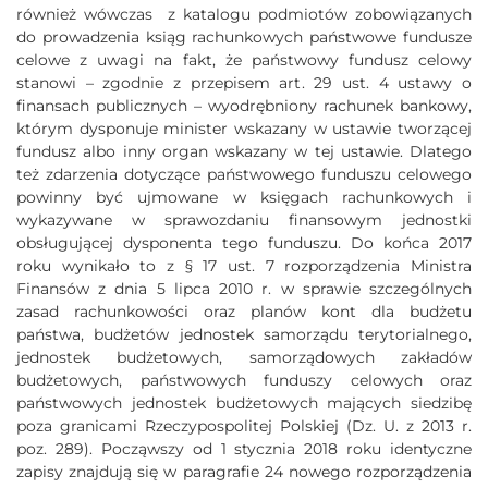
również wówczas z katalogu podmiotów zobowiązanych
do prowadzenia ksiąg rachunkowych państwowe fundusze
celowe z uwagi na fakt, że państwowy fundusz celowy
stanowi – zgodnie z przepisem art. 29 ust. 4 ustawy o
finansach publicznych – wyodrębniony rachunek bankowy,
którym dysponuje minister wskazany w ustawie tworzącej
fundusz albo inny organ wskazany w tej ustawie. Dlatego
też zdarzenia dotyczące państwowego funduszu celowego
powinny być ujmowane w księgach rachunkowych i
wykazywane w sprawozdaniu finansowym jednostki
obsługującej dysponenta tego funduszu. Do końca 2017
roku wynikało to z § 17 ust. 7 rozporządzenia Ministra
Finansów z dnia 5 lipca 2010 r. w sprawie szczególnych
zasad rachunkowości oraz planów kont dla budżetu
państwa, budżetów jednostek samorządu terytorialnego,
jednostek budżetowych, samorządowych zakładów
budżetowych, państwowych funduszy celowych oraz
państwowych jednostek budżetowych mających siedzibę
poza granicami Rzeczypospolitej Polskiej (Dz. U. z 2013 r.
poz. 289). Począwszy od 1 stycznia 2018 roku identyczne
zapisy znajdują się w paragrafie 24 nowego rozporządzenia