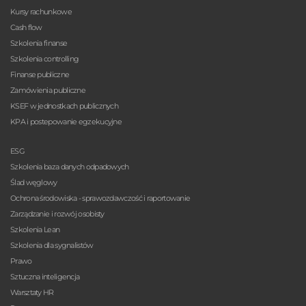
Kursy rachunkowe
Cash flow
Szkolenia finanse
Szkolenia controlling
Finanse publiczne
Zamówienia publiczne
KSEF w jednostkach publicznych
KPA i postepowanie egzekucyjne
ESG
Szkolenia baza danych odpadowych
Ślad węglowy
Ochrona środowiska - sprawozdawczość i raportowanie
Zarządzanie i rozwój osobisty
Szkolenia Lean
Szkolenia dla sygnalistów
Prawo
Sztuczna inteligencja
Warsztaty HR