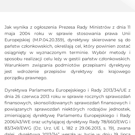
Jak wynika z ogłoszenia Prezesa Rady Ministrów z dnia 11
maja 2004 roku w sprawie stosowania prawa Unii
Europejskiej (M.P.04.20.359), dyrektywy skierowane są do
państw członkowskich, określają cel, który powinien zostać
osiągnięty w wyznaczonym terminie. Wybór metody i
sposobu realizacji celu leży w gestii państw członkowskich.
Warunkiem związania podmiotów przepisami dyrektywy
jest wdrożenie przepisów dyrektywy do krajowego
porządku prawnego.
Dyrektywa Parlamentu Europejskiego i Rady 2013/34/UE z
dnia 26 czerwca 2013 roku w sprawie rocznych sprawozdań
finansowych, skonsolidowanych sprawozdań finansowych i
powiązanych sprawozdań niektórych rodzajów jednostek,
zmieniającej dyrektywę Parlamentu Europejskiego i Rady
2006/43/WE oraz uchylającej dyrektywy Rady 78/660/EWG i
83/349/EWG (Dz. Urz. UE L 182 z 29.06.2013, s. 19), zwana
dalej „dyrektywą 2013/34” weszła w życie w dniu 19 lipca