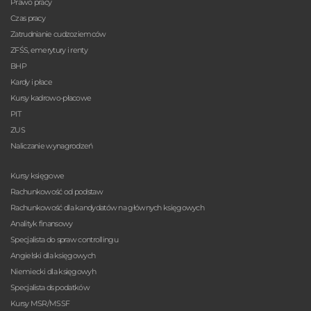
Prawo pracy
Czas pracy
Zatrudnianie cudzoziemców
ZFŚS, emerytury i renty
BHP
Kardy i płace
Kursy kadrowo-płacowe
PIT
ZUS
Naliczanie wynagrodzeń
Kursy księgowe
Rachunkowość od podstaw
Rachunkowość dla kandydatów na głównych księgowych
Analityk finansowy
Specjalista do spraw controllingu
Angielski dla księgowych
Niemiecki dla księgowyh
Specjalista ds podatków
Kursy MSR/MSSF