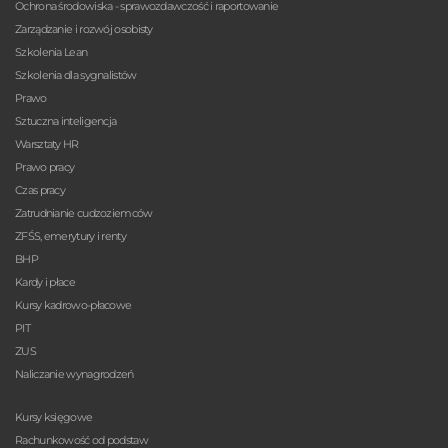
Ochrona środowiska - sprawozdawczość i raportowanie
Zarządzanie i rozwój osobisty
Szkolenia Lean
Szkolenia dla sygnalistów
Prawo
Sztuczna inteligencja
Warsztaty HR
Prawo pracy
Czas pracy
Zatrudnianie cudzoziemców
ZFŚS, emerytury i renty
BHP
Kardy i płace
Kursy kadrowo-płacowe
PIT
ZUS
Naliczanie wynagrodzeń
Kursy księgowe
Rachunkowość od podstaw