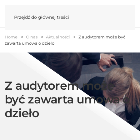
Menu
Przejdź do głównej treści
Home
O nas
Aktualności
Z audytorem może być
zawarta umowa o dzieło
Z audytorem może
być zawarta umowa o
dzieło