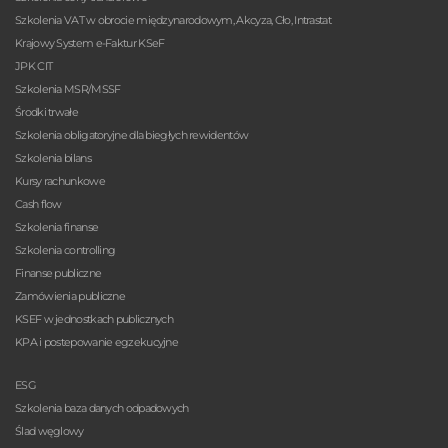
Szkolenia VAT w obrocie międzynarodowym, Akcyza, Cło, Intrastat
Krajowy System e-Faktur KSeF
JPK CIT
Szkolenia MSR/MSSF
Środki trwałe
Szkolenia obligatoryjne dla biegłych rewidentów
Szkolenia bilans
Kursy rachunkowe
Cash flow
Szkolenia finanse
Szkolenia controlling
Finanse publiczne
Zamówienia publiczne
KSEF w jednostkach publicznych
KPA i postepowanie egzekucyjne
ESG
Szkolenia baza danych odpadowych
Ślad węglowy