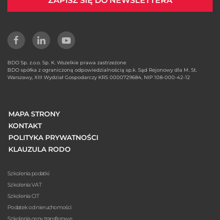
ZAPISZ SIĘ DO NEWSLETTERA
BDO Sp. z.o.o. Sp. K. Wszelkie prawa zastrzeżone
BDO spółka z ograniczoną odpowiedzialnością sp.k. Sąd Rejonowy dla M. St.
Warszawy, XIII Wydział Gospodarczy KRS 0000729684, NIP 108-000-42-12
MAPA STRONY
KONTAKT
POLITYKA PRYWATNOŚCI
KLAUZULA RODO
Szkolenia podatki
Szkolenia VAT
Szkolenia CIT
Podatek od nieruchomości
Szkolenia ceny transferowe