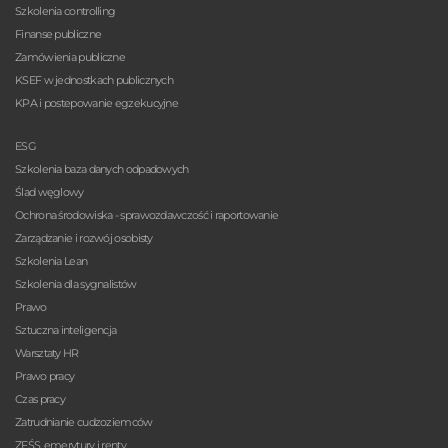
Szkolenia controlling
Finanse publiczne
Zamówienia publiczne
KSEF w jednostkach publicznych
KPA i postepowanie egzekucyjne
ESG
Szkolenia baza danych odpadowych
Ślad węglowy
Ochrona środowiska - sprawozdawczość i raportowanie
Zarządzanie i rozwój osobisty
Szkolenia Lean
Szkolenia dla sygnalistów
Prawo
Sztuczna inteligencja
Warsztaty HR
Prawo pracy
Czas pracy
Zatrudnianie cudzoziemców
ZFŚS, emerytury i renty