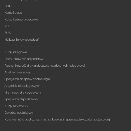
BHP
Kardy i płace
Kursy kadrowo-płacowe
PIT
ZUS
Naliczanie wynagrodzeń
Kursy księgowe
Rachunkowość od podstaw
Rachunkowość dla kandydatów na głównych księgowych
Analityk finansowy
Specjalista do spraw controllingu
Angielski dla księgowych
Niemiecki dla księgowyh
Specjalista ds podatków
Kursy MSR/MSSF
Doradca podatkowy
Kurs finansów publicznych, rachunkowości i sprawozdawczości budżetowej