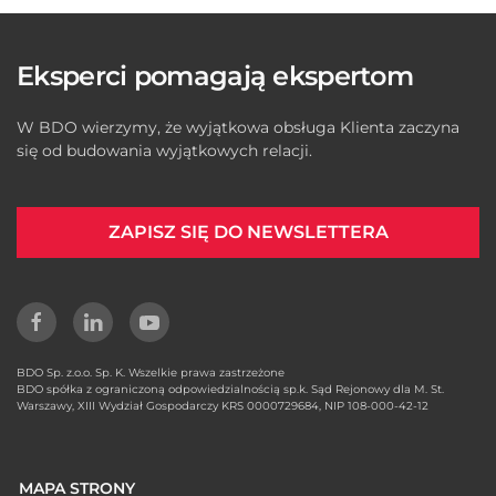
Eksperci pomagają ekspertom
W BDO wierzymy, że wyjątkowa obsługa Klienta zaczyna
się od budowania wyjątkowych relacji.
ZAPISZ SIĘ DO NEWSLETTERA
BDO Sp. z.o.o. Sp. K. Wszelkie prawa zastrzeżone
BDO spółka z ograniczoną odpowiedzialnością sp.k. Sąd Rejonowy dla M. St.
Warszawy, XIII Wydział Gospodarczy KRS 0000729684, NIP 108-000-42-12
MAPA STRONY