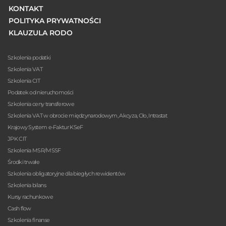
KONTAKT
POLITYKA PRYWATNOŚCI
KLAUZULA RODO
Szkolenia podatki
Szkolenia VAT
Szkolenia CIT
Podatek od nieruchomości
Szkolenia ceny transferowe
Szkolenia VAT w obrocie międzynarodowym, Akcyza, Cło, Intrastat
Krajowy System e-Faktur KSeF
JPK CIT
Szkolenia MSR/MSSF
Środki trwałe
Szkolenia obligatoryjne dla biegłych rewidentów
Szkolenia bilans
Kursy rachunkowe
Cash flow
Szkolenia finanse