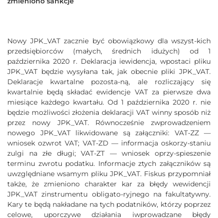
zmieniono sankcje
Nowy JPK_VAT zacznie być obowiązkowy dla wszyst-kich
przedsiębiorców (małych, średnich idużych) od 1
października 2020 r. Deklaracja iewidencja, wpostaci pliku
JPK_VAT będzie wysyłana tak, jak obecnie pliki JPK_VAT.
Deklaracje kwartalne pozosta-ną, ale rozliczający się
kwartalnie będą składać ewidencje VAT za pierwsze dwa
miesiące każdego kwartału. Od 1 października 2020 r. nie
będzie możliwości złożenia deklaracji VAT winny sposób niż
przez nowy JPK_VAT. Równocześnie zwprowadzeniem
nowego JPK_VAT likwidowane są załączniki: VAT-ZZ —
wniosek ozwrot VAT; VAT-ZD — informacja oskorzy-staniu
zulgi na złe długi; VAT-ZT — wniosek oprzy-spieszenie
terminu zwrotu podatku. Informacje ztych załączników są
uwzględniane wsamym pliku JPK_VAT. Fiskus przypomniał
także, że zmieniono charakter kar za błędy wewidencji
JPK_VAT zinstrumentu obligato-ryjnego na fakultatywny.
Kary te będą nakładane na tych podatników, którzy poprzez
celowe, uporczywe działania iwprowadzane błędy