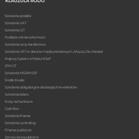
KLAUZULA RODO
Szkolenia podatki
Szkolenia VAT
Szkolenia CIT
Podatek od nieruchomości
Szkolenia ceny transferowe
Szkolenia VAT w obrocie międzynarodowym, Akcyza, Cło, Intrastat
Krajowy System e-Faktur KSeF
JPK CIT
Szkolenia MSR/MSSF
Środki trwałe
Szkolenia obligatoryjne dla biegłych rewidentów
Szkolenia bilans
Kursy rachunkowe
Cash flow
Szkolenia finanse
Szkolenia controlling
Finanse publiczne
Zamówienia publiczne