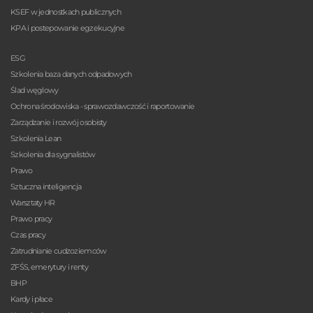
KSEF w jednostkach publicznych
KPA i postepowanie egzekucyjne
ESG
Szkolenia baza danych odpadowych
Ślad węglowy
Ochrona środowiska - sprawozdawczość i raportowanie
Zarządzanie i rozwój osobisty
Szkolenia Lean
Szkolenia dla sygnalistów
Prawo
Sztuczna inteligencja
Warsztaty HR
Prawo pracy
Czas pracy
Zatrudnianie cudzoziemców
ZFŚS, emerytury i renty
BHP
Kardy i płace