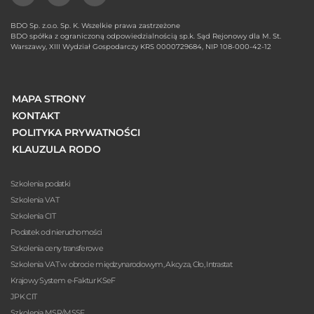
BDO Sp. z.o.o. Sp. K. Wszelkie prawa zastrzeżone
BDO spółka z ograniczoną odpowiedzialnością sp.k. Sąd Rejonowy dla M. St.
Warszawy, XIII Wydział Gospodarczy KRS 0000729684, NIP 108-000-42-12
MAPA STRONY
KONTAKT
POLITYKA PRYWATNOŚCI
KLAUZULA RODO
Szkolenia podatki
Szkolenia VAT
Szkolenia CIT
Podatek od nieruchomości
Szkolenia ceny transferowe
Szkolenia VAT w obrocie międzynarodowym, Akcyza, Cło, Intrastat
Krajowy System e-Faktur KSeF
JPK CIT
Szkolenia MSR/MSSF