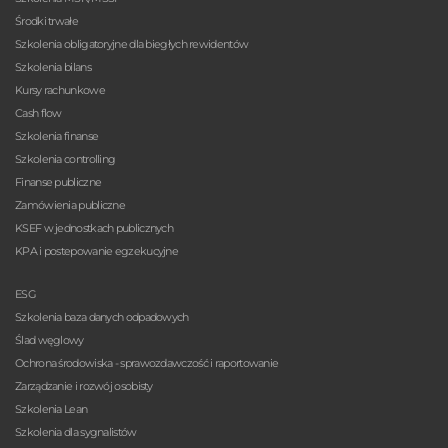
Środki trwałe
Szkolenia obligatoryjne dla biegłych rewidentów
Szkolenia bilans
Kursy rachunkowe
Cash flow
Szkolenia finanse
Szkolenia controlling
Finanse publiczne
Zamówienia publiczne
KSEF w jednostkach publicznych
KPA i postepowanie egzekucyjne
ESG
Szkolenia baza danych odpadowych
Ślad węglowy
Ochrona środowiska - sprawozdawczość i raportowanie
Zarządzanie i rozwój osobisty
Szkolenia Lean
Szkolenia dla sygnalistów