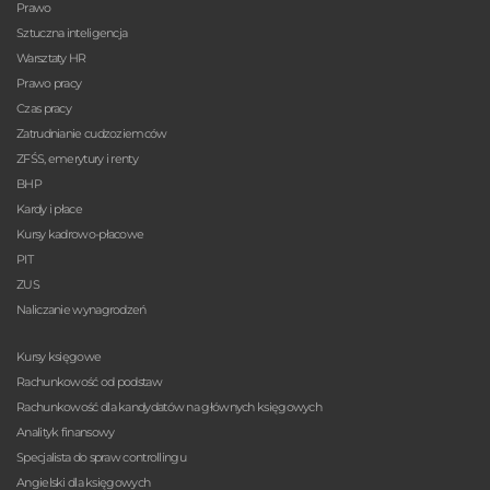
Prawo
Sztuczna inteligencja
Warsztaty HR
Prawo pracy
Czas pracy
Zatrudnianie cudzoziemców
ZFŚS, emerytury i renty
BHP
Kardy i płace
Kursy kadrowo-płacowe
PIT
ZUS
Naliczanie wynagrodzeń
Kursy księgowe
Rachunkowość od podstaw
Rachunkowość dla kandydatów na głównych księgowych
Analityk finansowy
Specjalista do spraw controllingu
Angielski dla księgowych