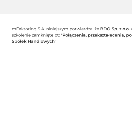
mFaktoring S.A. niniejszym potwierdza, że
BDO Sp. z o.o.
z
szkolenie zamknięte pt: "
Połączenia, przekształecenia, 
Spółek Handlowych
"