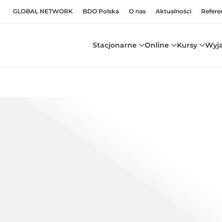
GLOBAL NETWORK
BDO Polska
O nas
Aktualności
Refere
Stacjonarne
Online
Kursy
Wyj