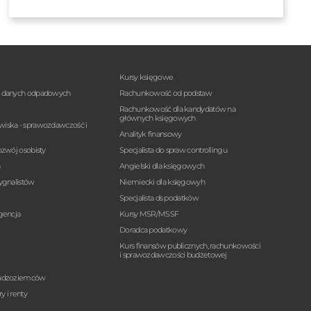
Kursy księgowe
a danych odpadowych
Rachunkowość od podstaw
Rachunkowość dla kandydatów na
głównych księgowych
wiska - sprawozdawczość i
Analityk finansowy
ozwój osobisty
Specjalista do spraw controllingu
n
Angielski dla księgowych
sygnalistów
Niemiecki dla księgowyh
Specjalista ds podatków
igencja
Kursy MSR/MSSF
Doradca podatkowy
Kurs finansów publicznych, rachunkowości
i sprawozdawczości budżetowej
cudzoziemców
y i renty