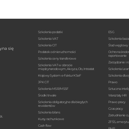
Szkolenia podatki
ESG
Szkolenia VAT
Szkolenia baz
Szkolenia CIT
Ślad węglowy
yna się
Podatek od nieruchomości
Ochrona środo
raportowanie
Szkolenia ceny transferowe
Zarządzanie i r
Szkolenia VAT w obrocie
międzynarodowym, Akcyza, Cło, Intrastat
Szkolenia Lea
Krajowy System e-Faktur KSeF
Szkolenia dla 
JPK CIT
Prawo
Szkolenia MSR/MSSF
Sztuczna intel
Środki trwałe
Warsztaty HR
Szkolenia obligatoryjne dla biegłych
Prawo pracy
rewidentów
Czas pracy
Szkolenia bilans
Zatrudnianie 
t.
Kursy rachunkowe
ZFŚS, emerytur
Cash flow
BHP