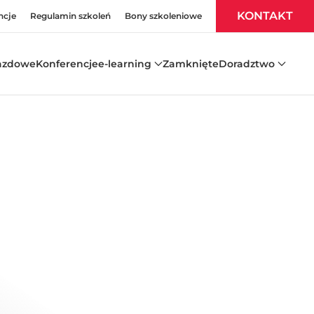
KONTAKT
ncje
Regulamin szkoleń
Bony szkoleniowe
azdowe
Konferencje
e-learning
Zamknięte
Doradztwo