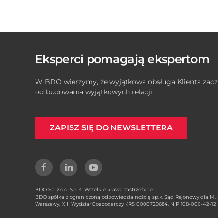
Eksperci pomagają ekspertom
W BDO wierzymy, że wyjątkowa obsługa Klienta zacz
od budowania wyjątkowych relacji.
ZAPISZ SIĘ DO NEWSLETTERA
BDO Sp. z.o.o. Sp. K. Wszelkie prawa zastrzeżone
BDO spółka z ograniczoną odpowiedzialnością sp.k. Sąd Rejonowy dla M. S
Warszawy, XIII Wydział Gospodarczy KRS 0000729684, NIP 108-000-42-12