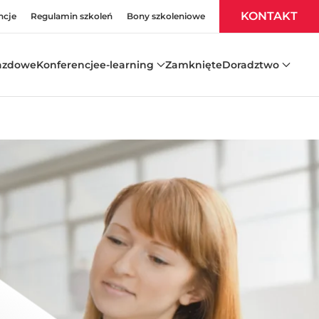
KONTAKT
ncje
Regulamin szkoleń
Bony szkoleniowe
azdowe
Konferencje
e-learning
Zamknięte
Doradztwo