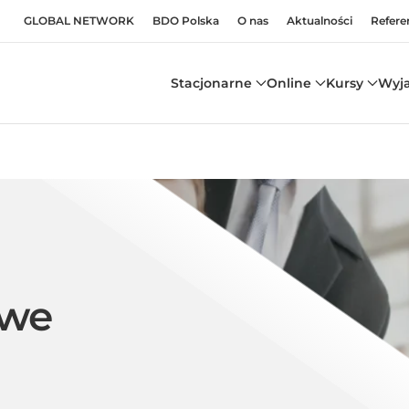
GLOBAL NETWORK
BDO Polska
O nas
Aktualności
Refere
Stacjonarne
Online
Kursy
Wyj
owe