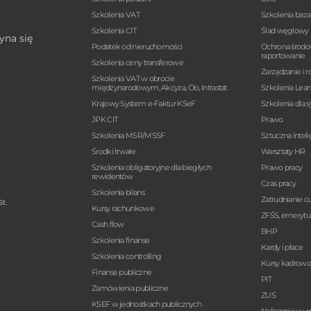
Szkolenia VAT
Szkolenia baz
Szkolenia CIT
Ślad węglowy
yna się
Podatek od nieruchomości
Ochrona środo
raportowanie
Szkolenia ceny transferowe
Zarządzanie i r
Szkolenia VAT w obrocie
międzynarodowym, Akcyza, Cło, Intrastat
Szkolenia Lea
Krajowy System e-Faktur KSeF
Szkolenia dla 
JPK CIT
Prawo
Szkolenia MSR/MSSF
Sztuczna intel
Środki trwałe
Warsztaty HR
Szkolenia obligatoryjne dla biegłych
Prawo pracy
rewidentów
Czas pracy
Szkolenia bilans
Zatrudnianie 
t.
Kursy rachunkowe
ZFŚS, emerytur
Cash flow
BHP
Szkolenia finanse
Kardy i płace
Szkolenia controlling
Kursy kadrow
Finanse publiczne
PIT
Zamówienia publiczne
ZUS
KSEF w jednostkach publicznych
Naliczanie wy