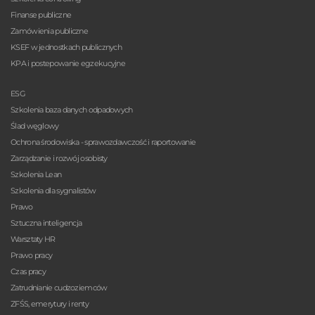
Finanse publiczne
Zamówienia publiczne
KSEF w jednostkach publicznych
KPA i postepowanie egzekucyjne
ESG
Szkolenia baza danych odpadowych
Ślad węglowy
Ochrona środowiska - sprawozdawczość i raportowanie
Zarządzanie i rozwój osobisty
Szkolenia Lean
Szkolenia dla sygnalistów
Prawo
Sztuczna inteligencja
Warsztaty HR
Prawo pracy
Czas pracy
Zatrudnianie cudzoziemców
ZFŚS, emerytury i renty