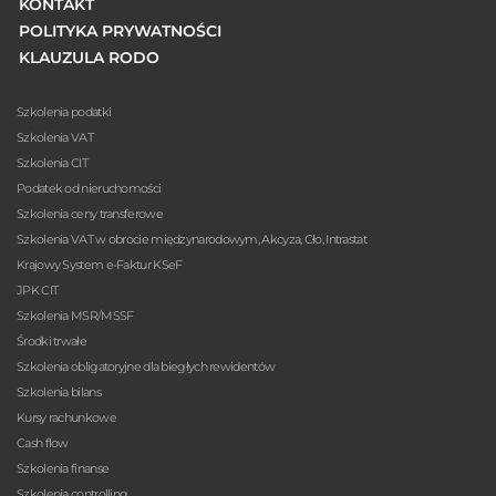
KONTAKT
POLITYKA PRYWATNOŚCI
KLAUZULA RODO
Szkolenia podatki
Szkolenia VAT
Szkolenia CIT
Podatek od nieruchomości
Szkolenia ceny transferowe
Szkolenia VAT w obrocie międzynarodowym, Akcyza, Cło, Intrastat
Krajowy System e-Faktur KSeF
JPK CIT
Szkolenia MSR/MSSF
Środki trwałe
Szkolenia obligatoryjne dla biegłych rewidentów
Szkolenia bilans
Kursy rachunkowe
Cash flow
Szkolenia finanse
Szkolenia controlling