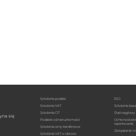
Szkolenia podatki
ESG
Szkolenia VAT
Szkolenia baz
Szkolenia CIT
Ślad węglowy
yna się
Podatek od nieruchomości
Ochrona środo
raportowanie
Szkolenia ceny transferowe
Zarządzanie i r
Szkolenia VAT w obrocie