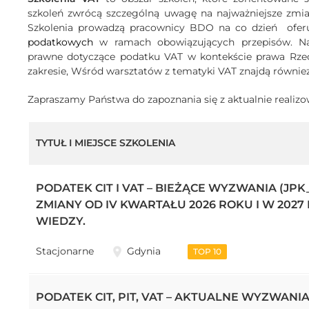
szkoleń zwrócą szczególną uwagę na najważniejsze zmia
Szkolenia prowadzą pracownicy BDO na co dzień ofer
podatkowych
w ramach obowiązujących przepisów. 
prawne dotyczące podatku VAT w kontekście prawa Rzecz
zakresie, Wśród warsztatów z tematyki VAT znajdą równi
Zapraszamy Państwa do zapoznania się z aktualnie realiz
TYTUŁ I MIEJSCE SZKOLENIA
PODATEK CIT I VAT – BIEŻĄCE WYZWANIA (JPK_
ZMIANY OD IV KWARTAŁU 2026 ROKU I W 202
WIEDZY.
Stacjonarne
Gdynia
TOP 10
PODATEK CIT, PIT, VAT – AKTUALNE WYZWANIA