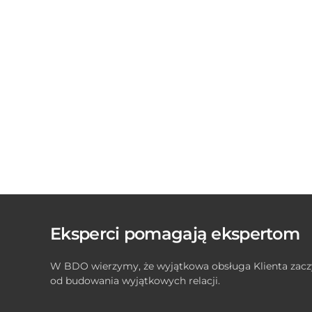
Eksperci pomagają ekspertom
W BDO wierzymy, że wyjątkowa obsługa Klienta zacz
od budowania wyjątkowych relacji.