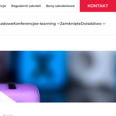
KONTAKT
ncje
Regulamin szkoleń
Bony szkoleniowe
azdowe
Konferencje
e-learning
Zamknięte
Doradztwo