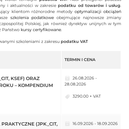
ny i aktualności w zakresie
podatku od towarów i usług
.
ujący klientom różnorodne metody
optymalizacji obciążeń
Nasze
szkolenia podatkowe
obejmujące najnowsze zmiany
pospolitej Polskiej, jak również dyrektyw unijnych w tym
ez Państwo
kursy certyfikowane
.
owanymi szkoleniami z zakresu
podatku VAT
TERMIN I CENA
26.08.2026 -
CIT, KSEF) ORAZ
28.08.2026
7 ROKU – KOMPENDIUM
3290.00 + VAT
16.09.2026 - 18.09.2026
 PRAKTYCZNE (JPK_CIT,