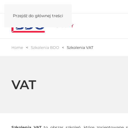
Przejdź do głównej treści
Home
Szkolenia BDO
Szkolenia VAT
VAT
Szkolenia VAT
to obszar szkoleń, które zorientowane 