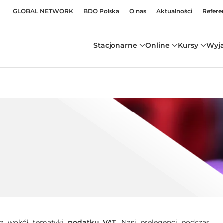
GLOBAL NETWORK
BDO Polska
O nas
Aktualności
Refere
Stacjonarne
Online
Kursy
Wyj
są wokół tematyki
podatku VAT
. Nasi prelegenci podczas