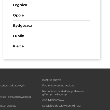
Legnica
Opole
Bydgoszcz
Lublin
Kielce
Kursy księgowe
a danych odpadowych
Rachunkowość od podstaw
Rachunkowość dla kandydatów na
głównych księgowych
wiska - sprawozdawczość i
Analityk finansowy
ozwój osobisty
Specjalista do spraw controllingu