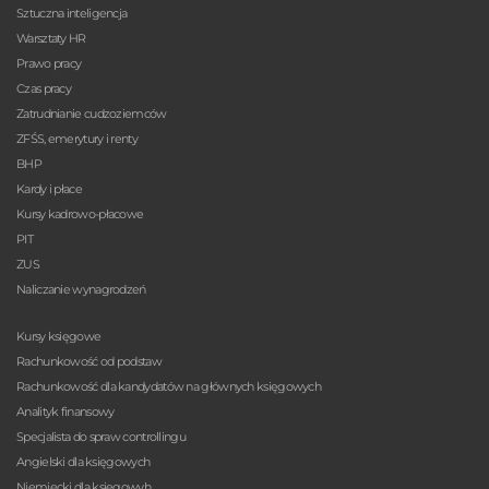
Sztuczna inteligencja
Warsztaty HR
Prawo pracy
Czas pracy
Zatrudnianie cudzoziemców
ZFŚS, emerytury i renty
BHP
Kardy i płace
Kursy kadrowo-płacowe
PIT
ZUS
Naliczanie wynagrodzeń
Kursy księgowe
Rachunkowość od podstaw
Rachunkowość dla kandydatów na głównych księgowych
Analityk finansowy
Specjalista do spraw controllingu
Angielski dla księgowych
Niemiecki dla księgowyh