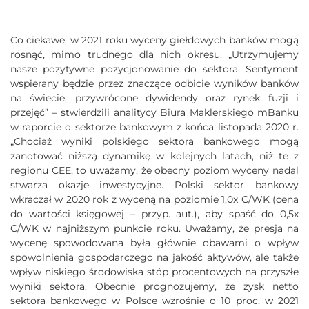
Co ciekawe, w 2021 roku wyceny giełdowych banków mogą
rosnąć, mimo trudnego dla nich okresu. „Utrzymujemy
nasze pozytywne pozycjonowanie do sektora. Sentyment
wspierany będzie przez znaczące odbicie wyników banków
na świecie, przywrócone dywidendy oraz rynek fuzji i
przejęć” – stwierdzili analitycy Biura Maklerskiego mBanku
w raporcie o sektorze bankowym z końca listopada 2020 r.
„Chociaż wyniki polskiego sektora bankowego mogą
zanotować niższą dynamikę w kolejnych latach, niż te z
regionu CEE, to uważamy, że obecny poziom wyceny nadal
stwarza okazje inwestycyjne. Polski sektor bankowy
wkraczał w 2020 rok z wyceną na poziomie 1,0x C/WK (cena
do wartości księgowej – przyp. aut.), aby spaść do 0,5x
C/WK w najniższym punkcie roku. Uważamy, że presja na
wycenę spowodowana była głównie obawami o wpływ
spowolnienia gospodarczego na jakość aktywów, ale także
wpływ niskiego środowiska stóp procentowych na przyszłe
wyniki sektora. Obecnie prognozujemy, że zysk netto
sektora bankowego w Polsce wzrośnie o 10 proc. w 2021