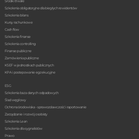
Środki trwałe
Szkolenia obligatoryjne dla biegłych rewidentów
Szkolenia bilans
Kursy rachunkowe
Cash flow
Szkolenia finanse
Szkolenia controlling
Finanse publiczne
Zamówienia publiczne
KSEF w jednostkach publicznych
KPA i postepowanie egzekucyjne
ESG
Szkolenia baza danych odpadowych
Ślad węglowy
Ochrona środowiska - sprawozdawczość i raportowanie
Zarządzanie i rozwój osobisty
Szkolenia Lean
Szkolenia dla sygnalistów
Prawo