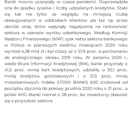
Banki mocno ucierpiały w czasie pandemii. Doprowadziła
ona do spadku zysków i liczby udzielanych kredytów. Stało
się tak nie tylko ze względu na mniejszą liczbę
obsługiwanych w oddziałach klientów ale też np. przez
obniżki stóp, które wpłynęły negatywnie na rentowność
sektora w zakresie wyniku odsetkowego. Według Komisji
Nadzoru Finansowego (KNF) zysk netto sektora bankowego
w Polsce w pierwszych siedmiu miesiącach 2020 roku
wyniósł 4,38 mld zł i był niższy aż o 51,9 proc. w porównaniu
do analogicznego okresu 2019 roku. W sierpniu 2020 r.,
wedle Biura Informacji Kredytowej (BIK), banki przyznały o
41,5 proc. mniej kart kredytowych, udzieliły o 30,1 proc.
mniej kredytów gotówkowych i o 21,5 proc. mniej
mieszkaniowych. Indeks STOXX BANKS 600 zniżkował od
początku stycznia do połowy grudnia 2020 roku o 21 proc., a
polski WIG–Banki niemal o 28 proc., bo inwestorzy obawiali
się o przyszłość sektora.