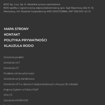
BDO Sp. z.o.o. Sp. K. Wszelkie prawa zastrzeżone
BDO spółka z ograniczoną odpowiedzialnością sp.k. Sąd Rejonowy dla M. St.
Warszawy, XIII Wydział Gospodarczy KRS 0000729684, NIP 108-000-42-12
MAPA STRONY
KONTAKT
POLITYKA PRYWATNOŚCI
KLAUZULA RODO
Szkolenia podatki
Szkolenia VAT
Szkolenia CIT
Podatek od nieruchomości
Szkolenia ceny transferowe
Szkolenia VAT w obrocie międzynarodowym, Akcyza, Cło, Intrastat
Krajowy System e-Faktur KSeF
JPK CIT
Szkolenia MSR/MSSF