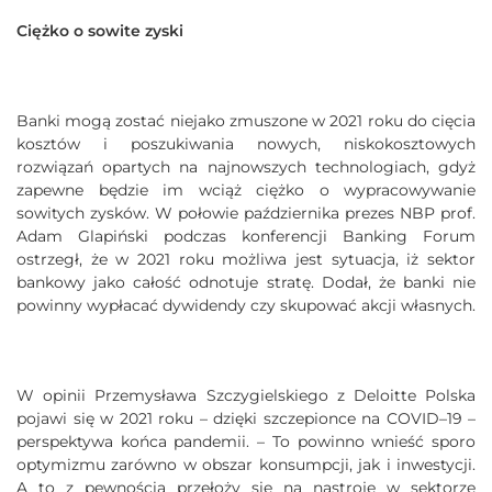
Ciężko o sowite zyski
Banki mogą zostać niejako zmuszone w 2021 roku do cięcia
kosztów i poszukiwania nowych, niskokosztowych
rozwiązań opartych na najnowszych technologiach, gdyż
zapewne będzie im wciąż ciężko o wypracowywanie
sowitych zysków. W połowie października prezes NBP prof.
Adam Glapiński podczas konferencji Banking Forum
ostrzegł, że w 2021 roku możliwa jest sytuacja, iż sektor
bankowy jako całość odnotuje stratę. Dodał, że banki nie
powinny wypłacać dywidendy czy skupować akcji własnych.
W opinii Przemysława Szczygielskiego z Deloitte Polska
pojawi się w 2021 roku – dzięki szczepionce na COVID–19 –
perspektywa końca pandemii. – To powinno wnieść sporo
optymizmu zarówno w obszar konsumpcji, jak i inwestycji.
A to z pewnością przełoży się na nastroje w sektorze