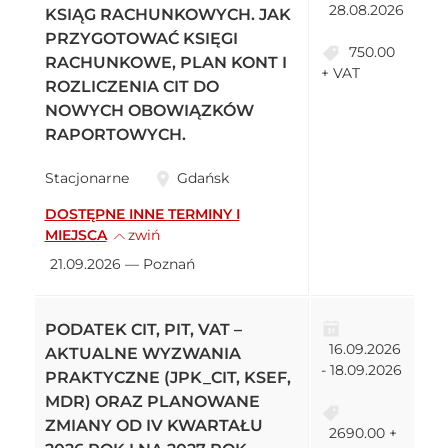
28.08.2026
KSIĄG RACHUNKOWYCH. JAK
PRZYGOTOWAĆ KSIĘGI
750.00
RACHUNKOWE, PLAN KONT I
+ VAT
ROZLICZENIA CIT DO
NOWYCH OBOWIĄZKÓW
RAPORTOWYCH.
Stacjonarne
Gdańsk
DOSTĘPNE INNE TERMINY I
MIEJSCA
zwiń
21.09.2026 — Poznań
PODATEK CIT, PIT, VAT –
16.09.2026
AKTUALNE WYZWANIA
- 18.09.2026
PRAKTYCZNE (JPK_CIT, KSEF,
MDR) ORAZ PLANOWANE
ZMIANY OD IV KWARTAŁU
2690.00 +