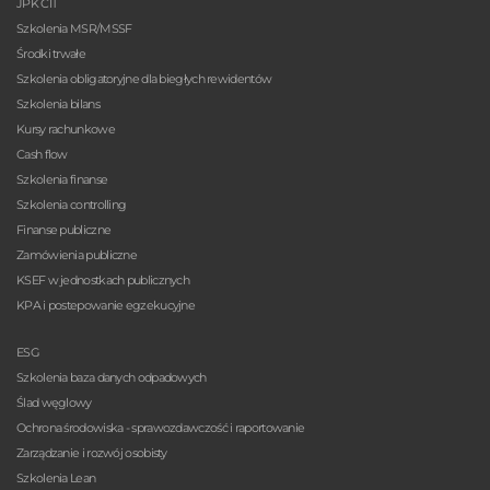
JPK CIT
Szkolenia MSR/MSSF
Środki trwałe
Szkolenia obligatoryjne dla biegłych rewidentów
Szkolenia bilans
Kursy rachunkowe
Cash flow
Szkolenia finanse
Szkolenia controlling
Finanse publiczne
Zamówienia publiczne
KSEF w jednostkach publicznych
KPA i postepowanie egzekucyjne
ESG
Szkolenia baza danych odpadowych
Ślad węglowy
Ochrona środowiska - sprawozdawczość i raportowanie
Zarządzanie i rozwój osobisty
Szkolenia Lean