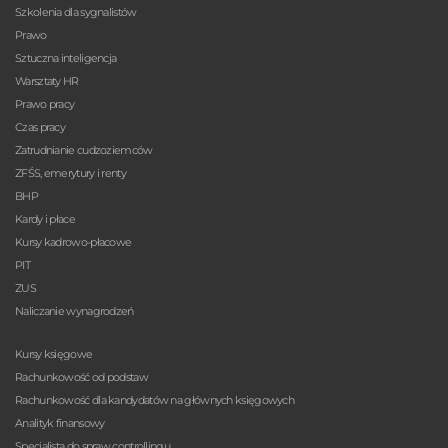
Szkolenia dla sygnalistów
Prawo
Sztuczna inteligencja
Warsztaty HR
Prawo pracy
Czas pracy
Zatrudnianie cudzoziemców
ZFŚS, emerytury i renty
BHP
Kardy i płace
Kursy kadrowo-płacowe
PIT
ZUS
Naliczanie wynagrodzeń
Kursy księgowe
Rachunkowość od podstaw
Rachunkowość dla kandydatów na głównych księgowych
Analityk finansowy
Specjalista do spraw controllingu