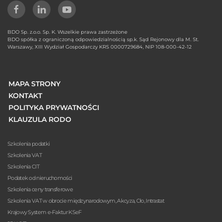
BDO Sp. z.o.o. Sp. K. Wszelkie prawa zastrzeżone
BDO spółka z ograniczoną odpowiedzialnością sp.k. Sąd Rejonowy dla M. St.
Warszawy, XIII Wydział Gospodarczy KRS 0000729684, NIP 108-000-42-12
MAPA STRONY
KONTAKT
POLITYKA PRYWATNOŚCI
KLAUZULA RODO
Szkolenia podatki
Szkolenia VAT
Szkolenia CIT
Podatek od nieruchomości
Szkolenia ceny transferowe
Szkolenia VAT w obrocie międzynarodowym, Akcyza, Cło, Intrastat
Krajowy System e-Faktur KSeF